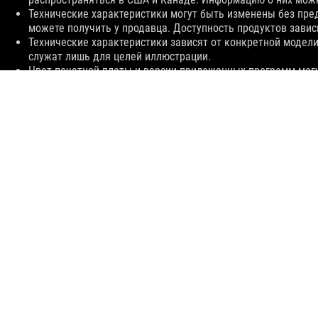
Технические характеристики могут быть изменены без пре
можете получить у продавца. Доступность продуктов зависи
Технические характеристики зависят от конкретной модели
служат лишь для целей иллюстрации.
Цвет печатной платы и версии приложенных программ мог
Упомянутые выше названия продуктов являются торговым
Все заявления о производительности основываются на теор
значения производительности могут отличаться.
Действительная скорость передачи данных по интерфейсу US
множества различных факторов, связанных с конфигураци
ASUS
Footer
>
ИГРОВЫЕ СИСТЕМЫ ОХЛАЖДЕНИЯ
>
ROG RYUO
>
ROG R