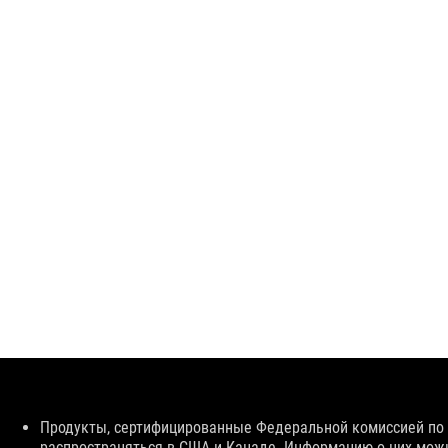
Disclaimer
Продукты, сертифицированные Федеральной комиссией по 
распространяться в США и Канаде. Информацию о них можн