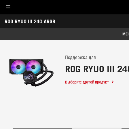
Accessibility links
ROG RYUO III 240 ARGB
Skip to content
Accessibility Help
Skip to Menu
ASUS Footer
-
Поддержка
МЕ
Обзор
Обзор
Характеристики
Поддержка для
ROG RYUO III 2
Награды
Галерея
Выберите другой продукт
Поддержка