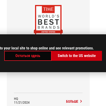
TIME
to your local site to shop online and see relevant promotions.
World's Best Brands
Остаться здесь
Switch to the US website
Republic of Gamers (ROG) announced that it has
been awarded as one of the World’s Best Brands
2024 by TIME in the United States in the Consumer
Electronics and Gaming Hardware and Peripherals
category.
HQ
БОЛЬШЕ
11/21/2024