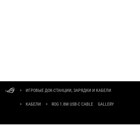
ASUS
Footer
>
ИГРОВЫЕ ДОК-СТАНЦИИ, ЗАРЯДКИ И КАБЕЛИ
>
КАБЕЛИ
>
ROG 1.8M USB-C CABLE
GALLERY
ПОЛУЧАЙТЕ ПОСЛЕДНИЕ ПРЕДЛОЖЕНИЯ И МНОГОЕ ДРУГОЕ
РЕГИСТРАЦИЯ