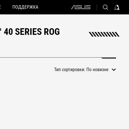
Е
ПОДДЕРЖКА
ASUS
home
logo
40 SERIES ROG
Тип сортировки:
По новизне