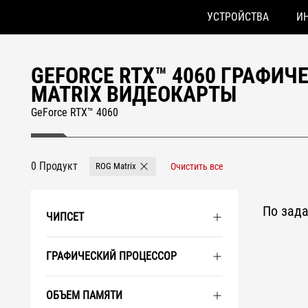
УСТРОЙСТВА
И
Accessibility links
Skip to content
Accessibility Help
Skip to Menu
ASUS Footer
GEFORCE RTX™ 4060 ГРАФИЧЕ
MATRIX ВИДЕОКАРТЫ
GeForce RTX™ 4060
0 Продукт
ROG Matrix
Очистить все
Remove ROG Matrix
По зад
ЧИПСЕТ
ГРАФИЧЕСКИЙ ПРОЦЕССОР
ОБЪЕМ ПАМЯТИ