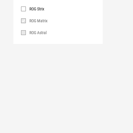
Серия
ROG Strix
ROG Matrix
ROG Astral