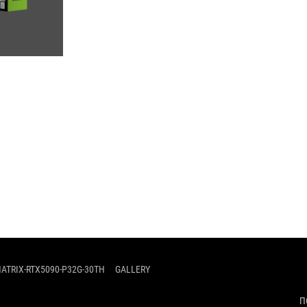
ATRIX-RTX5090-P32G-30TH
GALLERY
П