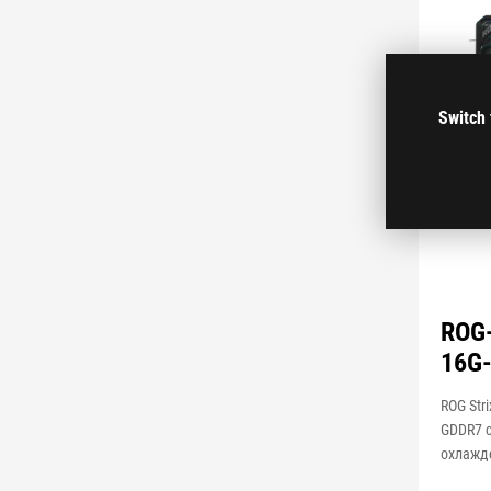
Switch 
ROG-
16G
ROG Str
GDDR7 
охлажд