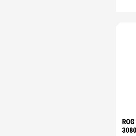
ROG 
308