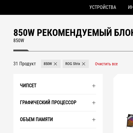
УСТРОЙСТВА
И
Accessibility links
Skip to content
Accessibility Help
Skip to Menu
ASUS Footer
850W РЕКОМЕНДУЕМЫЙ БЛОК
850W
31 Продукт
850W
ROG Strix
Очистить все
Remove 850W
Remove ROG Strix
ЧИПСЕТ
ГРАФИЧЕСКИЙ ПРОЦЕССОР
ОБЪЕМ ПАМЯТИ