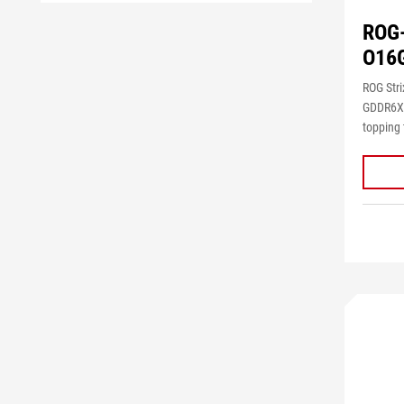
ROG
O16
ROG Str
GDDR6X 
topping