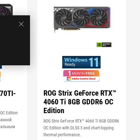
ROG Strix GeForce RTX™
70TI-
4060 Ti 8GB GDDR6 OC
Edition
OC Edition
ванной
ROG Strix GeForce RTX™ 4060 Ti 8GB GDDR6
миальным
OC Edition with DLSS 3 and chart-topping
thermal performance.