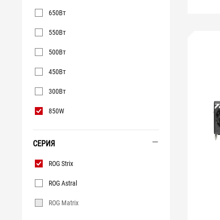
650Вт
550Вт
500Вт
450Вт
300Вт
850W
СЕРИЯ
Серия
ROG Strix
ROG Astral
ROG Matrix