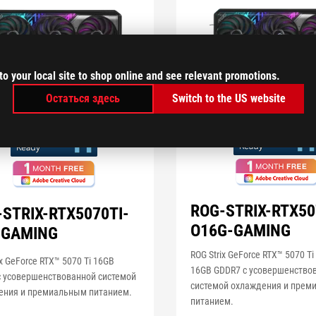
to your local site to shop online and see relevant promotions.
Остаться здесь
Switch to the US website
ROG-STRIX-RTX50
STRIX-RTX5070TI-
O16G-GAMING
-GAMING
ROG Strix GeForce RTX™ 5070 Ti 
ix GeForce RTX™ 5070 Ti 16GB
16GB GDDR7 с усовершенство
с усовершенствованной системой
системой охлаждения и пре
ения и премиальным питанием.
питанием.