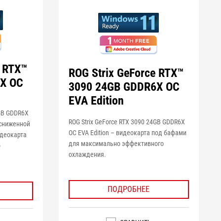
e RTX™
ROG Strix GeForce RTX™
X OC
3090 24GB GDDR6X OC
EVA Edition
2GB GDDR6X
ROG Strix GeForce RTX 3090 24GB GDDR6X
о сниженной
OC EVA Edition – видеокарта под бафами
идеокарта
для максимально эффективного
о
охлаждения.
ПОДРОБНЕЕ