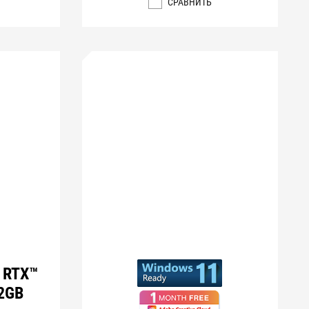
СРАВНИТЬ
e RTX™
12GB