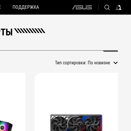
Е
ПОДДЕРЖКА
ASUS
home
logo
РТЫ
Тип сортировки:
По новизне