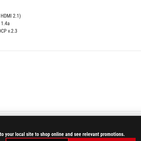
e HDMI 2.1)
 1.4a
CP v.2.3
to your local site to shop online and see relevant promotions.