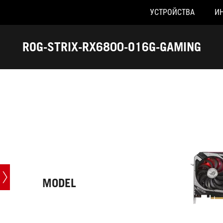
УСТРОЙСТВА
И
Accessibility links
Skip to content
Accessibility Help
Skip to Menu
ASUS Footer
ROG-STRIX-RX6800-O16G-GAMING
-
Характеристики
MODEL