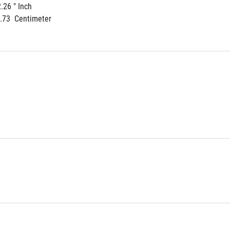
2.26 " Inch
5.73  Centimeter