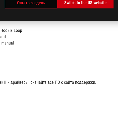
Остаться здесь
Switch to the US website
 Hook & Loop
card
p manual
k II и драйверы: скачайте все ПО с сайта поддержки.