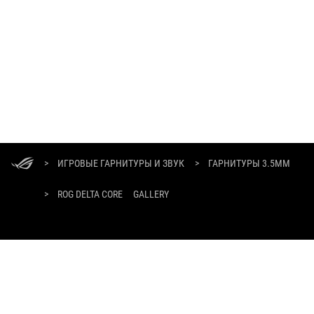
ASUS
Footer
>
ИГРОВЫЕ ГАРНИТУРЫ И ЗВУК
>
ГАРНИТУРЫ 3.5ММ
>
ROG DELTA CORE
GALLERY
ПОЛУЧАЙТЕ ПОСЛЕДНИЕ ПРЕДЛОЖЕНИЯ И МНОГОЕ ДРУГОЕ
РЕГИСТРАЦИЯ
О БРЕНДЕ ROG