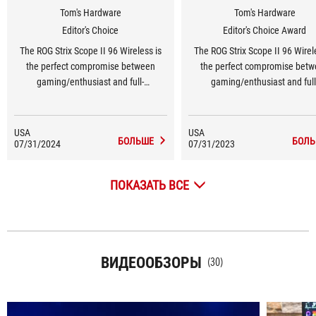
Tom's Hardware
Tom's Hardware
Editor's Choice
Editor's Choice Award
The ROG Strix Scope II 96 Wireless is
The ROG Strix Scope II 96 Wirel
the perfect compromise between
the perfect compromise bet
gaming/enthusiast and full-
gaming/enthusiast and full
size/compact.
size/compact.
USA
USA
БОЛЬШЕ
БОЛЬ
07/31/2024
07/31/2023
ПОКАЗАТЬ ВСЕ
ВИДЕООБЗОРЫ
(30)