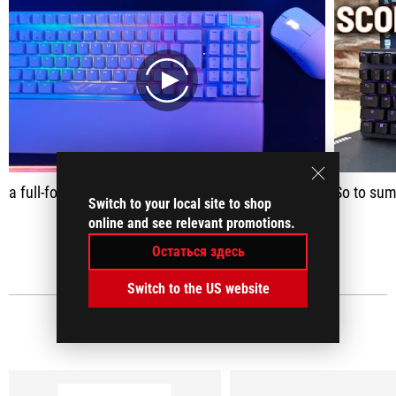
play
a full-format mechanical keyboard with a premium design and sublime experience
So to sum it up - this is the so-called 96% format, squeeze
Switch to your local site to shop
online and see relevant promotions.
ПОКАЗАТЬ ВСЕ
Остаться здесь
Switch to the US website
МЕДИАОБЗОРЫ
(27)