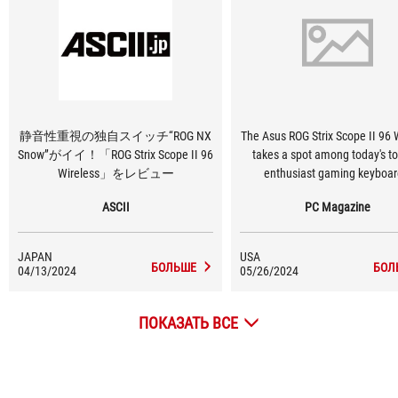
静音性重視の独自スイッチ“ROG NX
The Asus ROG Strix Scope II 96 
Snow”がイイ！「ROG Strix Scope II 96
takes a spot among today's to
Wireless」をレビュー
enthusiast gaming keyboar
ASCII
PC Magazine
JAPAN
USA
БОЛЬШЕ
БОЛ
04/13/2024
05/26/2024
ПОКАЗАТЬ ВСЕ