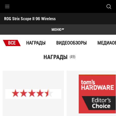
Accessibility links
ROG Strix Scope II 96 Wireless
Skip to content
Accessibility Help
Skip to Menu
ASUS Footer
-
Награды
МЕНЮ
Обзор
ВСЕ
НАГРАДЫ
ВИДЕООБЗОРЫ
МЕДИАО
Обзор
Характеристики
НАГРАДЫ
(49)
Награды
Галерея
Поддержка