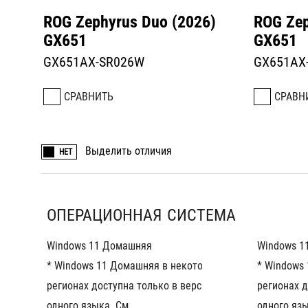
ROG Zephyrus Duo (2026)
ROG Zep
GX651
GX651
GX651AX-SR026W
GX651AX
СРАВНИТЬ
СРАВН
Выделить отличия
НЕТ
ОПЕРАЦИОННАЯ СИСТЕМА
Windows 11 Домашняя
Windows 1
* Windows 11 Домашняя в некоторых 
* Windows
регионах доступна только в версии для 
регионах д
одного языка. См. 
одного язы