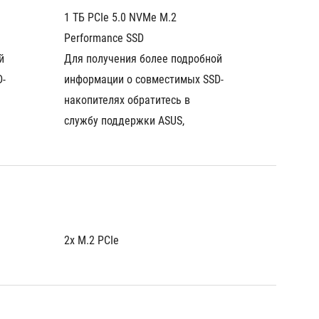
1 ТБ PCIe 5.0 NVMe M.2 
1 ТБ PC
Performance SSD
Perfor
 
Для получения более подробной 
Для пол
D-
информации о совместимых SSD-
информ
накопителях обратитесь в 
накопит
службу поддержки ASUS,
службу
2x M.2 PCIe
2x M.2 