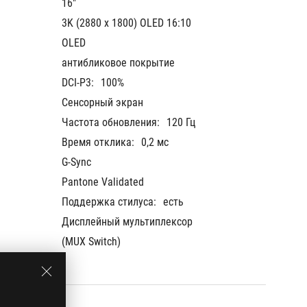
16"
16"
3K (2880 x 1800) OLED 16:10
3K (288
OLED
OLED
антибликовое покрытие
антибл
DCI-P3:
100%
DCI-P3:
Сенсорный экран
Сенсор
Частота обновления:
120 Гц
Частот
Время отклика:
0,2 мс
Время 
G-Sync
G-Sync
Pantone Validated
Pantone
Поддержка стилуса:
есть
Поддер
Дисплейный мультиплексор 
Диспле
(MUX Switch)
(MUX Sw