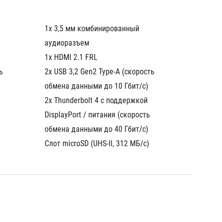
1x 3,5 мм комбинированный 
1x 3,5 
аудиоразъем
аудиор
1x HDMI 2.1 FRL
1x HDMI
 
2x USB 3,2 Gen2 Type-A (скорость 
2x USB 
обмена данными до 10 Гбит/с)
обмена
2x Thunderbolt 4 с поддержкой 
2x Thun
DisplayPort / питания (скорость 
Display
обмена данными до 40 Гбит/с)
обмена
Слот microSD (UHS-II, 312 МБ/с)
Слот mi