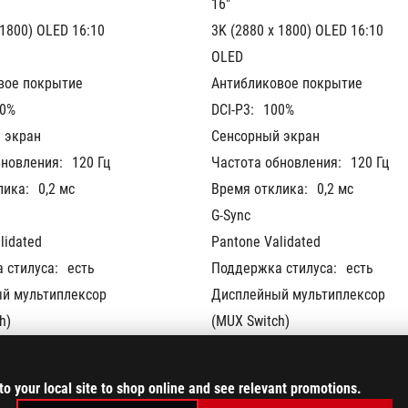
16"
 1800) OLED 16:10
3K (2880 x 1800) OLED 16:10
OLED
вое покрытие
Антибликовое покрытие
0%
DCI-P3:
100%
 экран
Сенсорный экран
бновления:
120 Гц
Частота обновления:
120 Гц
лика:
0,2 мс
Время отклика:
0,2 мс
G-Sync
lidated
Pantone Validated
 стилуса:
есть
Поддержка стилуса:
есть
й мультиплексор 
Дисплейный мультиплексор 
h)
(MUX Switch)
to your local site to shop online and see relevant promotions.