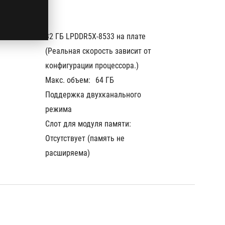
32 ГБ LPDDR5X-8533 на плате 
64 ГБ L
(Реальная скорость зависит от 
(Реальн
конфигурации процессора.)
конфиг
Макс. объем:
64 ГБ
Макс. 
Поддержка двухканального 
Поддер
режима
режим
Слот для модуля памяти:
Слот д
Отсутствует (память не 
Отсутст
расширяема)
расшир