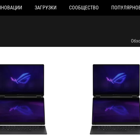
ННОВАЦИИ
ЗАГРУЗКИ
СООБЩЕСТВО
ПОПУЛЯРНО
R129W
GX651AX-SR144W
Обз