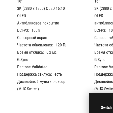
16"
16"
3K (2880 x 1800) OLED 16:10
3K (2880 x
OLED
OLED
Антибликовое покрытие
антиблико
DCI-P3:
100%
DCI-P3:
10
Сенсорный экран
Сенсорный
Частота обновления:
120 Гц
Частота о
Время отклика:
0,2 мс
Время отк
G-Sync
G-Sync
Pantone Validated
Pantone Va
Поддержка стилуса:
есть
Поддержка
Дисплейный мультиплексор 
Дисплейны
(MUX Switch)
(MUX Switc
Switch 