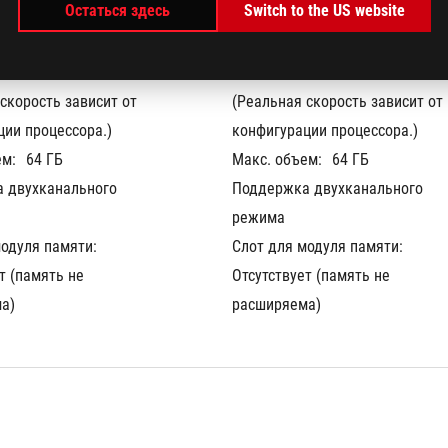
Остаться здесь
Switch to the US website
R5X-8533 на плате 
32 ГБ LPDDR5X-8533 на плате 
скорость зависит от 
(Реальная скорость зависит от 
ции процессора.)
конфигурации процессора.)
ем:
64 ГБ
Макс. объем:
64 ГБ
 двухканального 
Поддержка двухканального 
режима
модуля памяти:
Слот для модуля памяти:
т (память не 
Отсутствует (память не 
а)
расширяема)