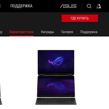
Е
ПОДДЕРЖКА
ASUS
GX651AX-SR146W
GX651A
home
logo
ГДЕ КУПИТЬ
ор
Характеристики
Награды
Галерея
Поддержка