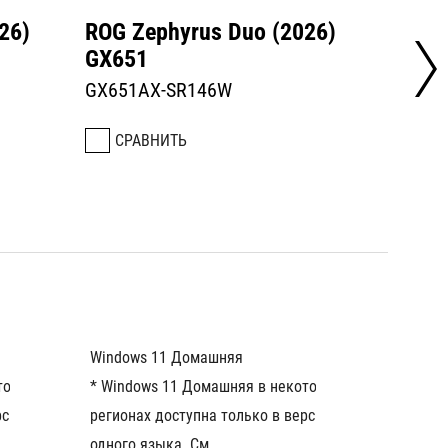
26)
ROG Zephyrus Duo (2026)
ROG Z
GX651
GX65
GX651AX-SR146W
GX651
СРАВНИТЬ
СРА
Windows 11 Домашняя
Window
орых 
* Windows 11 Домашняя в некоторых 
* Wind
сии для 
регионах доступна только в версии для 
региона
одного языка. См. 
одного 