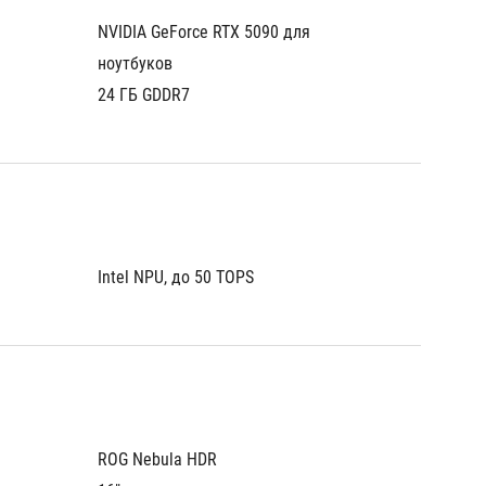
NVIDIA GeForce RTX 5090 для 
NVIDIA 
ноутбуков
ноутбу
24 ГБ GDDR7
24 ГБ 
Intel NPU, до 50 TOPS
Intel N
ROG Nebula HDR
ROG Ne