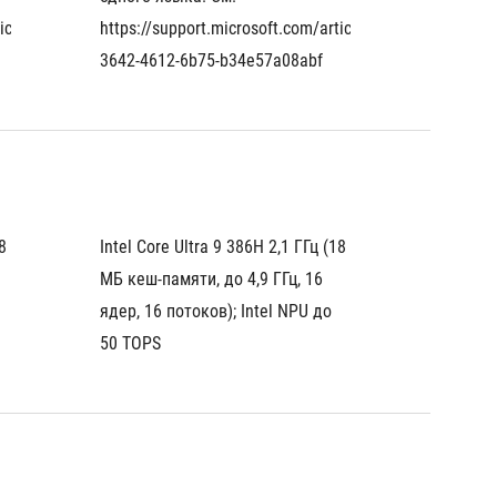
ticle/eaf060a6-
https://support.microsoft.com/article/eaf060a6-
https:/
3642-4612-6b75-b34e57a08abf
3642-4
 
Intel Core Ultra 9 386H 2,1 ГГц (18 
Intel Co
МБ кеш-памяти, до 4,9 ГГц, 16 
МБ кеш-
ядер, 16 потоков); Intel NPU до 
ядер, 1
50 TOPS
50 TOP