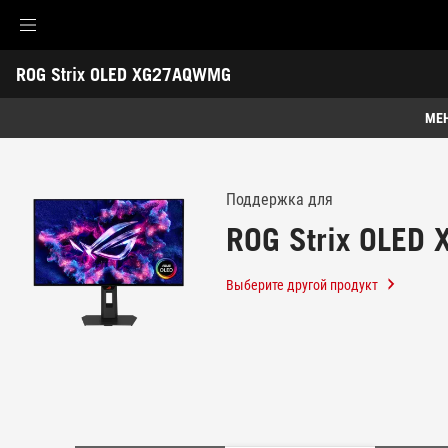
Accessibility links
ROG Strix OLED XG27AQWMG
Skip to content
Accessibility Help
Skip to Menu
ASUS Footer
-
Поддержка
МЕ
Обзор
Обзор
Характеристики
Поддержка для
ROG Strix OLE
Награды
Галерея
Выберите другой продукт
Поддержка