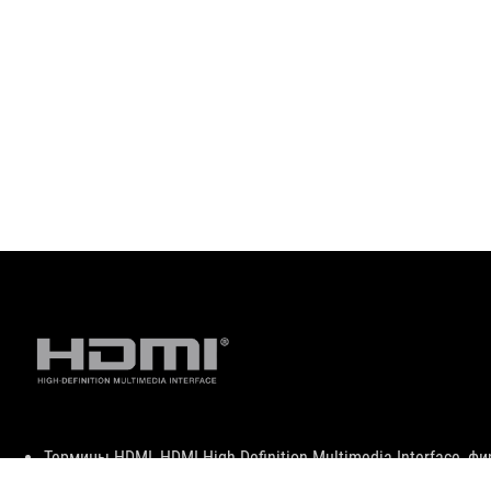
Disclaimer
Термины HDMI, HDMI High-Definition Multimedia Interface,
знаками или зарегистрированными товарными знаками компа