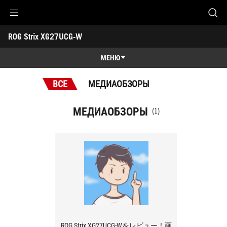
Accessibility links
ROG Strix XG27UCG-W
Skip to content
Accessibility Help
Skip to Menu
ASUS Footer
-
Награды
МЕНЮ
Обзор
ВСЕ
МЕДИАОБЗОРЫ
Обзор
Характеристики
МЕДИАОБЗОРЫ
(1)
Награды
Галерея
Поддержка
ROG Strix XG27UCG-Wをレビュー！画