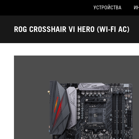
УСТРОЙСТВА
И
Accessibility links
Skip to content
Accessibility Help
Skip to Menu
ASUS Footer
ROG CROSSHAIR VI HERO (WI-FI AC)
-
Галерея