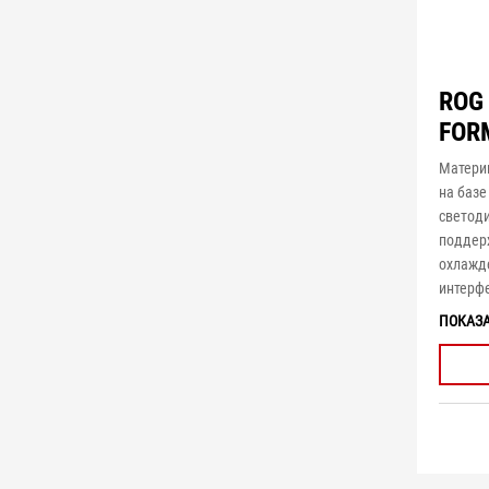
ROG
FOR
Матери
на базе
светоди
поддер
охлажд
интерф
ПОКАЗ