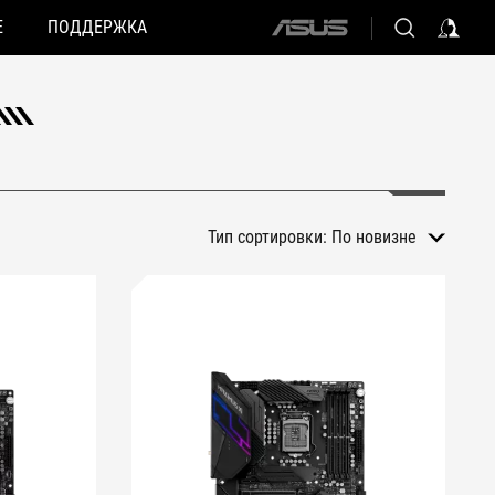
Е
ПОДДЕРЖКА
ASUS
home
logo
Тип сортировки:
По новизне