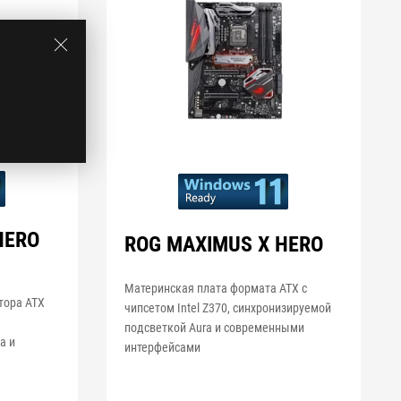
HERO
ROG MAXIMUS X HERO
Материнская плата формата ATX с
тора ATX
чипсетом Intel Z370, синхронизируемой
подсветкой Aura и современными
a и
интерфейсами
и