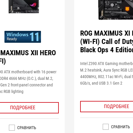
ROG MAXIMUS XI
(WI-FI) Call of Dut
Black Ops 4 Editio
 MAXIMUS XII HERO
FI)
Intel Z390 ATX Gaming motherb
M.2 heatsink, Aura Sync RGB LE
490 ATX motherboard with 16 power
4400MHz, 802.11ac Wi-Fi, dual 
 DDR4 4666 MHz (O.C.), dual M.2,
6Gb/s, and USB 3.1 Gen 2
Gen 2 front-panel connector and
c RGB lighting
ПОДРОБНЕЕ
ПОДРОБНЕЕ
СРАВНИТЬ
СРАВНИТЬ