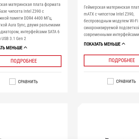
ская материнская плата формата
Геймерская материнская пла
базе чипсета Intel Z390 с
mATX с чипсетом Intel Z390,
жкой памяти DDR4 4400 МГц,
беспроводным модулем Wi-Fi 
кой Aura Sync, двумя разъемами
синхронизируемой подсветкой
адиатором, интерфейсами SATA 6
современными интерфейсам
и USB 3.1 Gen 2
ПОКАЗАТЬ МЕНЬШЕ
АТЬ МЕНЬШЕ
ПОДРОБНЕЕ
ПОДРОБНЕЕ
СРАВНИТЬ
СРАВНИТЬ