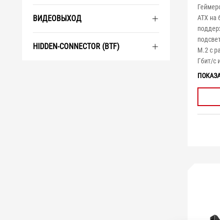
Геймер
ВИДЕОВЫХОД
ATX на 
поддер
подсвет
HIDDEN-CONNECTOR (BTF)
M.2 c р
Гбит/с 
ПОКАЗ