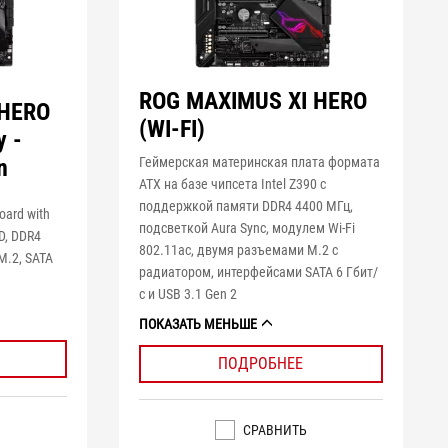
ROG MAXIMUS XI HERO
 HERO
(WI-FI)
y -
n
Геймерская материнская плата формата
ATX на базе чипсета Intel Z390 с
поддержкой памяти DDR4 4400 МГц,
oard with
подсветкой Aura Sync, модулем Wi-Fi
D, DDR4
802.11ac, двумя разъемами M.2 c
M.2, SATA
радиатором, интерфейсами SATA 6 Гбит/
с и USB 3.1 Gen 2
ПОКАЗАТЬ МЕНЬШЕ
ПОДРОБНЕЕ
СРАВНИТЬ