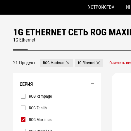
УСТРОЙСТВА
И
Accessibility links
Skip to content
Accessibility Help
Skip to Menu
ASUS Footer
1G ETHERNET СЕТЬ ROG MAX
1G Ethernet
21 Продукт
ROG Maximus
1G Ethernet
Очистить вс
Remove ROG Maximus
Remove 1G Ethernet
СЕРИЯ
Серия
ROG Rampage
ROG Zenith
ROG Maximus