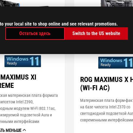
to your local site to shop online and see relevant promotions.
Остаться здесь
Switch to the US website
 MAXIMUS XI
ROG MAXIMUS X 
REME
(WI-FI AC)
ская материнская плата формата
Материнская плата форм-фак
чипсетом Intel Z390,
на базе чипсета Intel Z370 со
одным модулем Wi-Fi 802.11ac,
светодиодной подсветкой Aur
изируемой подсветкой Aura и
современными интерфейсам
енными интерфейсами
АТЬ МЕНЬШЕ