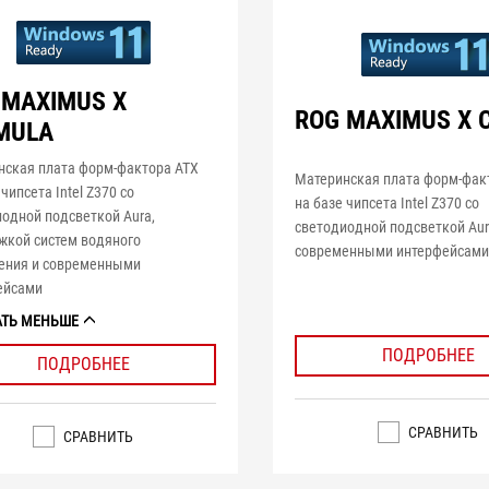
 MAXIMUS X
ROG MAXIMUS X 
MULA
нская плата форм-фактора ATX
Материнская плата форм-фак
 чипсета Intel Z370 со
на базе чипсета Intel Z370 со
одной подсветкой Aura,
светодиодной подсветкой Aur
жкой систем водяного
современными интерфейсам
ения и современными
ейсами
АТЬ МЕНЬШЕ
ПОДРОБНЕЕ
ПОДРОБНЕЕ
СРАВНИТЬ
СРАВНИТЬ