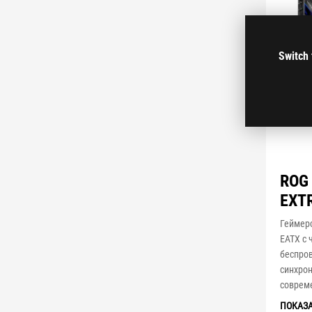
Switch 
ROG
EXT
Геймер
EATX с 
беспров
синхрон
соврем
ПОКАЗ