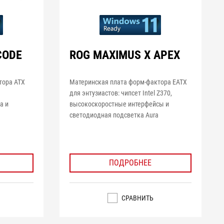
CODE
ROG MAXIMUS X APEX
тора ATX
Материнская плата форм-фактора EATX
для энтузиастов: чипсет Intel Z370,
a и
высокоскоростные интерфейсы и
и
светодиодная подсветка Aura
ПОДРОБНЕЕ
СРАВНИТЬ