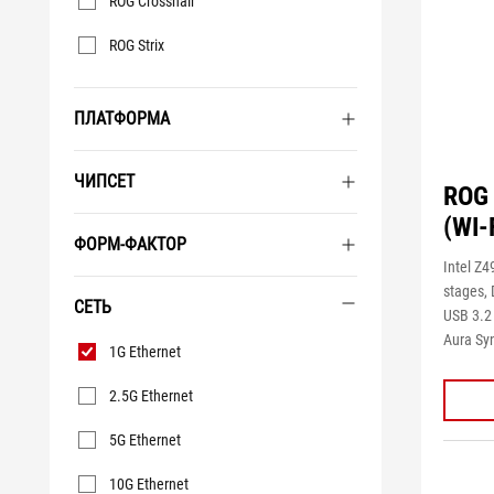
ROG Crosshair
ROG Strix
ПЛАТФОРМА
ЧИПСЕТ
ROG
(WI-
ФОРМ-ФАКТОР
Intel Z
stages,
СЕТЬ
USB 3.2 
Сеть
Aura Syn
1G Ethernet
2.5G Ethernet
5G Ethernet
10G Ethernet