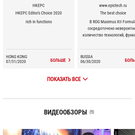
HKEPC
www.epictech.ru
HKEPC Editor's Choice 2020
The best choice
rich in functions
В ROG Maximus XII Formul
сосредоточено невероятн
количество технологий, функ
дизайнерских изысков. Про
обладает очень стильно
внешностью и станет украш
HONG KONG
RUSSIA
БОЛЬШЕ
БОЛЬ
07/31/2020
06/30/2020
любого компьютера
ПОКАЗАТЬ ВСЕ
ВИДЕООБЗОРЫ
(9)