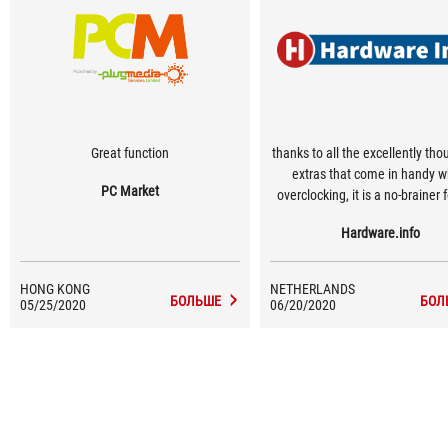
Great function
thanks to all the excellently tho
extras that come in handy 
PC Market
overclocking, it is a no-brainer f
target group.
Hardware.info
HONG KONG
NETHERLANDS
БОЛЬШЕ
БОЛ
05/25/2020
06/20/2020