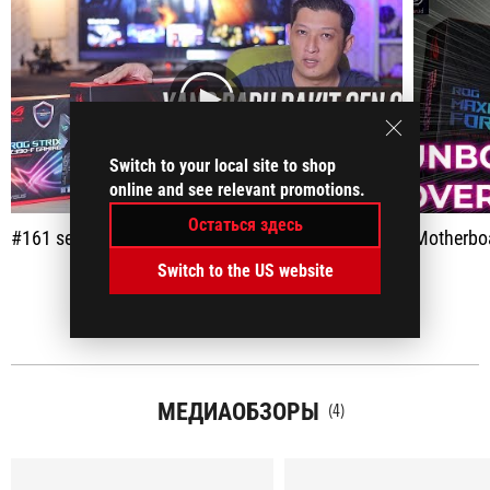
play
Switch to your local site to shop
online and see relevant promotions.
Остаться здесь
#161 selamat datang INTEL GEN 10TH Z490 ASUS MAXIMUS XII FORMULA
Motherboard 
Switch to the US website
ПОКАЗАТЬ ВСЕ
МЕДИАОБЗОРЫ
(4)