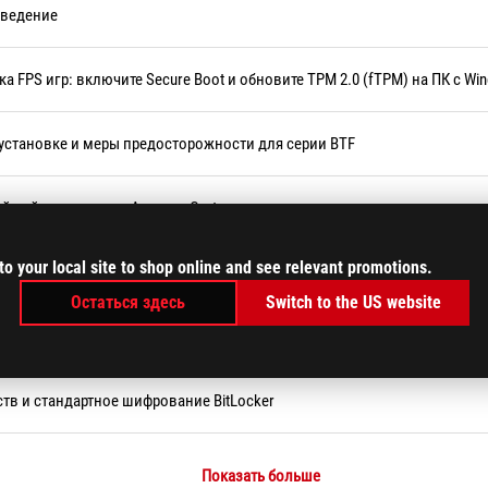
 Введение
а FPS игр: включите Secure Boot и обновите TPM 2.0 (fTPM) на ПК с Wi
 установке и меры предосторожности для серии BTF
ийный номер через Armoury Crate
to your local site to shop online and see relevant promotions.
 обновления BIOS при запуске Call of Duty
Остаться здесь
Switch to the US website
5585)
ств и стандартное шифрование BitLocker
Показать больше