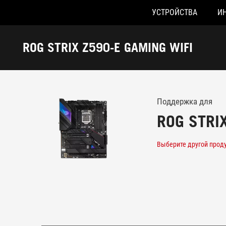
УСТРОЙСТВА
И
Accessibility links
Skip to content
Accessibility Help
Skip to Menu
ASUS Footer
ROG STRIX Z590-E GAMING WIFI
-
Поддержка
Поддержка для
ROG STRI
Выберите другой прод