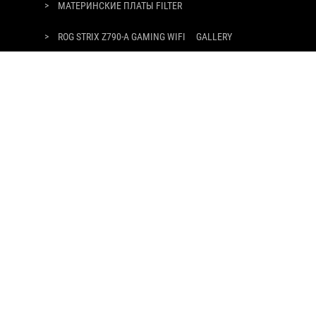
>
МАТЕРИНСКИЕ ПЛАТЫ FILTER
>
ROG STRIX Z790-A GAMING WIFI
GALLERY
ПОЛУЧАЙТЕ ПОСЛЕДНИЕ ПРЕДЛОЖЕНИЯ И МНОГОЕ ДРУГОЕ
РЕГИСТРАЦИЯ
О БРЕНДЕ ROG
ГЛАВНАЯ
NEWSROOM
youtube
twitch
vksocial
ПОЛИТИКА КОНФИДЕНЦИАЛЬНОСТИ
ПРАВОВАЯ ИНФОРМАЦИЯ