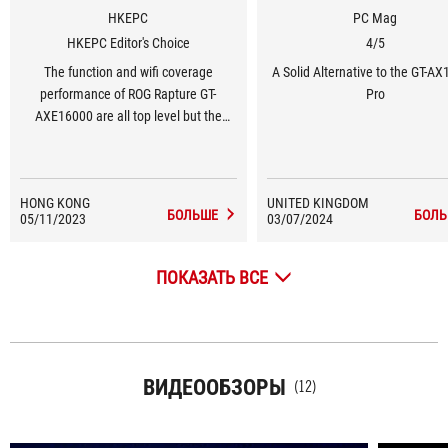
HKEPC
PC Mag
HKEPC Editor's Choice
4/5
The function and wifi coverage
A Solid Alternative to the GT-A
performance of ROG Rapture GT-
Pro
AXE16000 are all top level but the
price is also top level too.
HONG KONG
UNITED KINGDOM
БОЛЬШЕ
БОЛЬ
05/11/2023
03/07/2024
ПОКАЗАТЬ ВСЕ
ВИДЕООБЗОРЫ
(12)