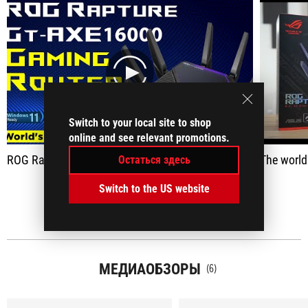
play
Switch to your local site to shop
online and see relevant promotions.
ROG Rapture AXE16000 Gaming Router - Magnificient
The world
Остаться здесь
Switch to the US website
ПОКАЗАТЬ ВСЕ
МЕДИАОБЗОРЫ
(6)