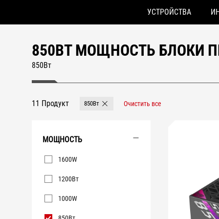
УСТРОЙСТВА
И
Accessibility links
Skip to content
Accessibility Help
Skip to Menu
ASUS Footer
850ВТ МОЩНОСТЬ БЛОКИ 
850Вт
11 Продукт
850Вт
Очистить все
Remove 850Вт
МОЩНОСТЬ
Мощность
1600W
1200Вт
1000W
850Вт