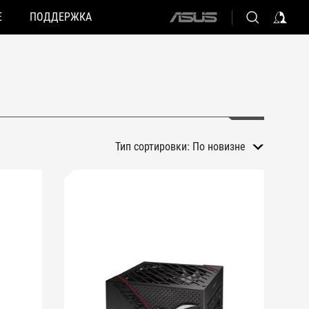
Е
ПОДДЕРЖКА
ASUS
home
logo
Тип сортировки:
По новизне