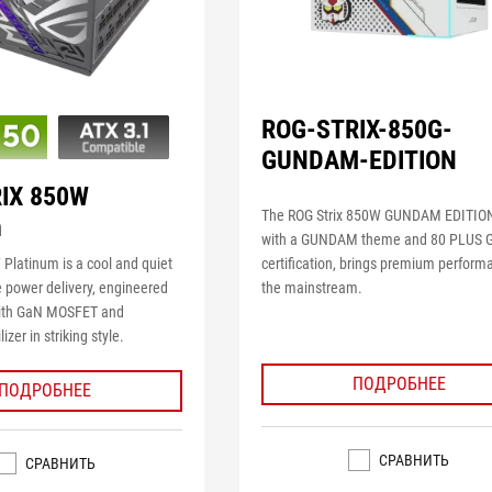
ROG-STRIX-850G-
GUNDAM-EDITION
IX 850W
The ROG Strix 850W GUNDAM EDITIO
m
with a GUNDAM theme and 80 PLUS 
certification, brings premium perform
Platinum is a cool and quiet
the mainstream.
e power delivery, engineered
 with GaN MOSFET and
lizer in striking style.
ПОДРОБНЕЕ
ПОДРОБНЕЕ
СРАВНИТЬ
СРАВНИТЬ