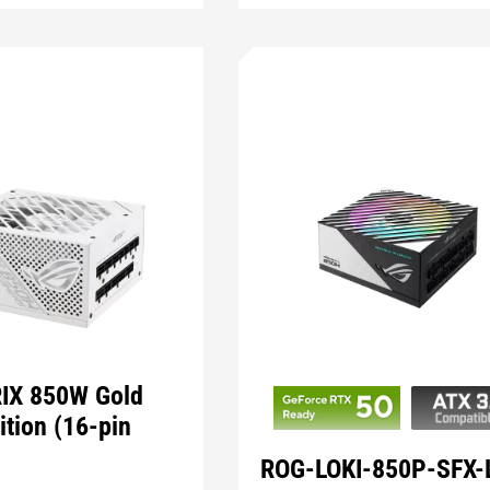
IX 850W Gold
ition (16-pin
ROG-LOKI-850P-SFX-