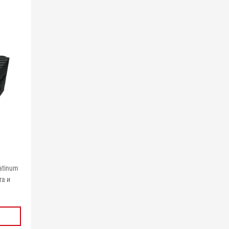
atinum
ra и