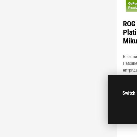
ROG
Plat
Miku
Блок пи
Hatsune
нитрида
OLED-д
Switch 