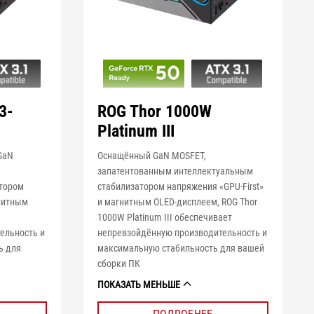
3-
ROG Thor 1000W
Platinum III
 GaN
Оснащённый GaN MOSFET,
запатентованным интеллектуальным
атором
стабилизатором напряжения «GPU-First»
гнитным
и магнитным OLED-дисплеем, ROG Thor
1000W Platinum III обеспечивает
ельность и
непревзойдённую производительность и
ь для
максимальную стабильность для вашей
сборки ПК
ПОКАЗАТЬ МЕНЬШЕ