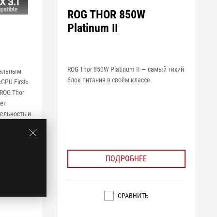
ROG THOR 850W
Platinum II
ROG Thor 850W Platinum II — самый тихий
уальным
блок питания в своём классе.
GPU-First»
ROG Thor
ает
ельность и
ь для
рки.
ПОДРОБНЕЕ
СРАВНИТЬ