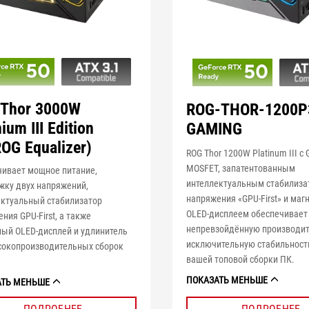
 Thor 3000W
ROG-THOR-1200P
ium III Edition
GAMING
ROG Equalizer)
ROG Thor 1200W Platinum III с
MOSFET, запатентованным
чивает мощное питание,
интеллектуальным стабилиз
жку двух напряжений,
напряжения «GPU-First» и ма
ектуальный стабилизатор
OLED-дисплеем обеспечивает
ния GPU-First, а также
непревзойдённую производит
ный OLED-дисплей и удлинитель
исключительную стабильност
сокопроизводительных сборок
вашей топовой сборки ПК.
ПОКАЗАТЬ МЕНЬШЕ
АТЬ МЕНЬШЕ