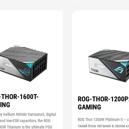
-THOR-1600T-
ROG-THOR-1200P
ING
GAMING
y Gallium Nitride transistors, digital
ROG Thor 1200W Platinum II –
 and low-ESR capacitors, the ROG
тихий блок питания в своем к
00W Titanium is the ultimate PSU