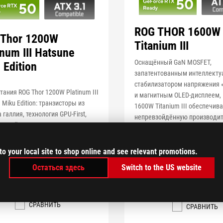
ROG THOR 1600W
 Thor 1200W
Titanium III
inum III Hatsune
Оснащённый GaN MOSFET,
 Edition
запатентованным интеллект
стабилизатором напряжения «
тания ROG Thor 1200W Platinum III
и магнитным OLED-дисплеем, 
 Miku Edition: транзисторы из
1600W Titanium III обеспечив
 галлия, технология GPU-First,
непревзойдённую производит
исплей с магнитным креплением
исключительную стабильност
вашей ультимативной ПК-сбо
to your local site to shop online and see relevant promotions.
ПОКАЗАТЬ МЕНЬШЕ
Остаться здесь
Switch to the US website
ПОДРОБНЕЕ
ПОДРОБНЕЕ
СРАВНИТЬ
СРАВНИТЬ