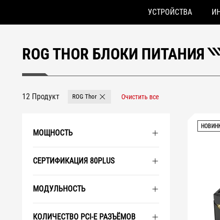
УСТРОЙСТВА
И
Accessibility links
Skip to content
Accessibility Help
Skip to Menu
ASUS Footer
ROG THOR БЛОКИ ПИТАНИЯ
12 Продукт
ROG Thor
Очистить все
Remove ROG Thor
НОВИН
МОЩНОСТЬ
СЕРТИФИКАЦИЯ 80PLUS
МОДУЛЬНОСТЬ
КОЛИЧЕСТВО PCI-E РАЗЪЁМОВ