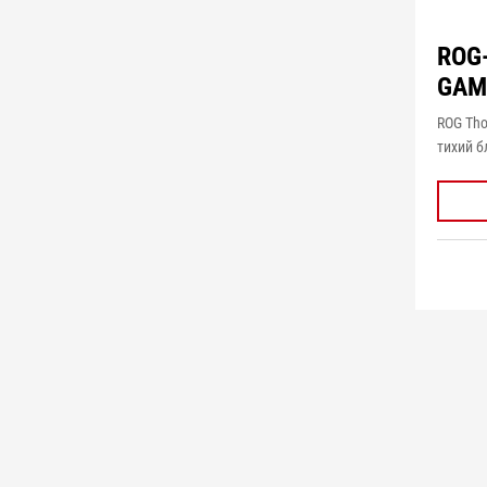
ROG
GAM
ROG Tho
тихий б