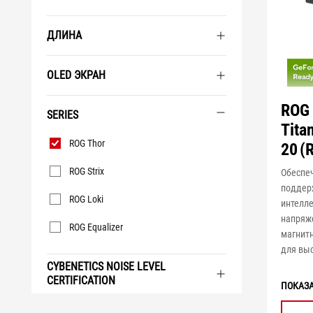
ДЛИНА
OLED ЭКРАН
ROG
SERIES
Titan
Series
ROG Thor
20 (
ROG Strix
Обеспе
поддер
ROG Loki
интелл
напряже
ROG Equalizer
магнит
для вы
CYBENETICS NOISE LEVEL
CERTIFICATION
ПОКАЗ