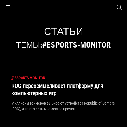
Accessibility links
Skip to content
Accessibility Help
Skip to Menu
ASUS Footer
СТАТЬИ
ТЕМЫ:#ESPORTS-MONITOR
//
ESPORTS-MONITOR
ROG переосмысливает платформу для
компьютерных игр
Миллионы геймеров выбирают устройства Republic of Gamers
(ROG), и на это есть множество причин.