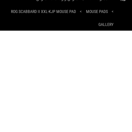
ROG SCABBARD II XXL-KJP MOUSE PAD
>
MOUSE PADS
>
GALLERY
أنواع الدفع المدعومة
احصل على أحدث العروض والمزيد
التسجيل
حول ROG
الصفحة الرئيسية
غرفة الأخبار