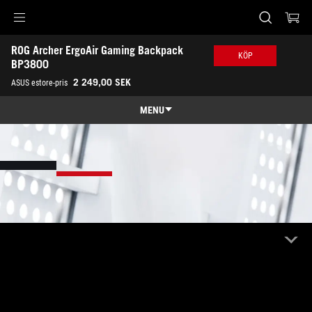
Accessibility links
ROG Archer ErgoAir Gaming Backpack 
Skip to content
Accessibility Help
Skip to Menu
ASUS Footer
KÖP
BP3800
2 249,00 SEK
ASUS estore-pris
MENU
Features
Features
Tech Specs
Awards
Gallery
Köp