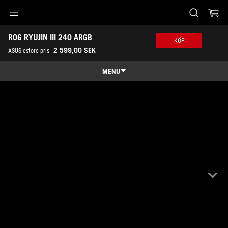
Accessibility links
ROG RYUJIN III 240 ARGB
Skip to content
Accessibility Help
Skip to Menu
ASUS Footer
KÖP
2 599,00 SEK
ASUS estore-pris
MENU
Features
Features
Tech Specs
Awards
Gallery
Köp
Support