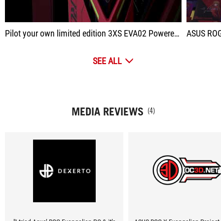
Pilot your own limited edition 3XS EVA02 Powered by ASUS unit and fight against the Angels alongside Asuka Langeley.
ASUS ROG 
SEE ALL
MEDIA REVIEWS
(4)