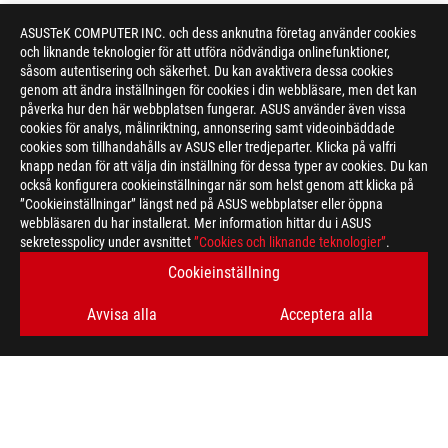
ASUSTeK COMPUTER INC. och dess anknutna företag använder cookies
och liknande teknologier för att utföra nödvändiga onlinefunktioner,
såsom autentisering och säkerhet. Du kan avaktivera dessa cookies
genom att ändra inställningen för cookies i din webbläsare, men det kan
påverka hur den här webbplatsen fungerar. ASUS använder även vissa
cookies för analys, målinriktning, annonsering samt videoinbäddade
cookies som tillhandahålls av ASUS eller tredjeparter. Klicka på valfri
knapp nedan för att välja din inställning för dessa typer av cookies. Du kan
också konfigurera cookieinställningar när som helst genom att klicka på
”Cookieinställningar” längst ned på ASUS webbplatser eller öppna
webbläsaren du har installerat. Mer information hittar du i ASUS
sekretesspolicy under avsnittet
”Cookies och liknande teknologier”
.
Cookieinställning
Avvisa alla
Acceptera alla
ASUS
Footer
>
GAMING COOLING
>
ROG RYUJIN
>
ROG RYUJIN III 360 ARGB EVA-02 EDITION
AWARD