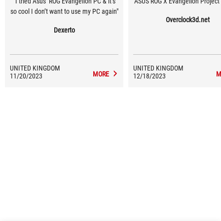
"I tried Asus’ ROG Evangelion PC & it’s
ASUS ROG X Evangelion Project
so cool I don’t want to use my PC again"
Overclock3d.net
Dexerto
UNITED KINGDOM
UNITED KINGDOM
MORE
M
11/20/2023
12/18/2023