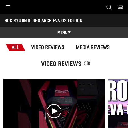
Accessibility links
ROG RYUJIN III 360 ARGB EVA-02 EDITION
Skip to content
Accessibility Help
Skip to Menu
ASUS Footer
-
Awards
MENU
Features
ALL
VIDEO REVIEWS
MEDIA REVIEWS
Features
Tech Specs
VIDEO REVIEWS
(18)
Awards
Gallery
Support
play