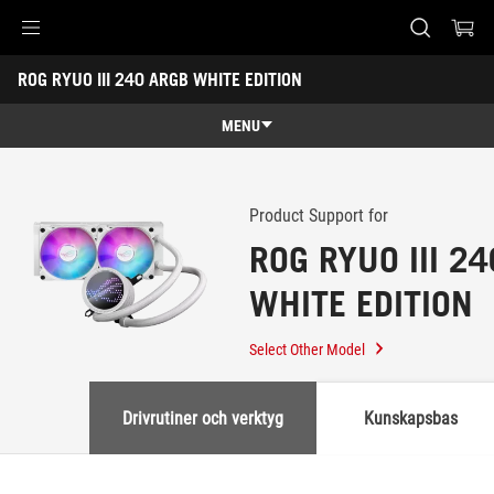
Accessibility links
ROG RYUO III 240 ARGB WHITE EDITION
Skip to content
Accessibility Help
Skip to Menu
ASUS Footer
-
Support
MENU
Features
Features
Tech Specs
Product Support for
ROG RYUO III 2
Awards
WHITE EDITION
Gallery
Köp
Select Other Model
Support
Drivrutiner och verktyg
Kunskapsbas