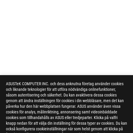
ASUSTeK COMPUTER INC. och dess anknutna företag använder cookies
och liknande teknologier för att utföra nödvändiga onlinefunktioner,
såsom autentisering och säkerhet. Du kan avaktivera dessa cookies
genom att ändra inställningen för cookies i din webbläsare, men det kan
påverka hur den här webbplatsen fungerar. ASUS använder även vissa
cookies för analys, målinriktning, annonsering samt videoinbäddade
Disclaimer
Products certified by the Federal Communications Commission a
cookies som tillhandahålls av ASUS eller tredjeparter. Klicka på valfri
Canada. Please visit the ASUS USA and ASUS Canada websites fo
knapp nedan för att välja din inställning för dessa typer av cookies. Du kan
All specifications are subject to change without notice. Please
också konfigurera cookieinställningar när som helst genom att klicka på
available in all markets.