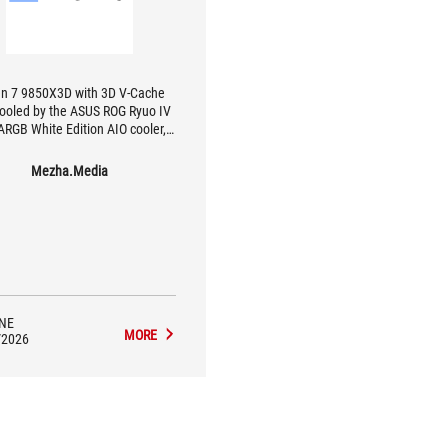
n 7 9850X3D with 3D V-Cache
ooled by the ASUS ROG Ryuo IV
ARGB White Edition AIO cooler,
ing a striking panoramic display
on the water block.
Mezha.Media
NE
MORE
/2026