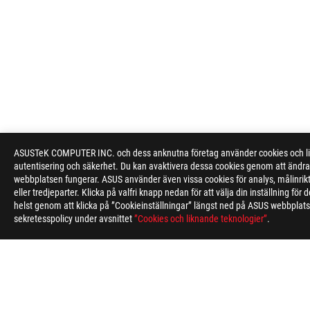
ASUSTeK COMPUTER INC. och dess anknutna företag använder cookies och likn
autentisering och säkerhet. Du kan avaktivera dessa cookies genom att ändra 
webbplatsen fungerar. ASUS använder även vissa cookies för analys, målinri
eller tredjeparter. Klicka på valfri knapp nedan för att välja din inställning f
helst genom att klicka på ”Cookieinställningar” längst ned på ASUS webbplatse
sekretesspolicy under avsnittet
”Cookies och liknande teknologier”
.
ASUS
Footer
>
GAMING COOLING
>
ROG RYUO
>
ROG RYUO IV 36