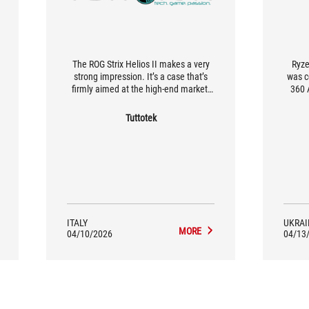
The ROG Strix Helios II makes a very
Ryze
strong impression. It’s a case that’s
was c
firmly aimed at the high-end market,
360 
and it does so with a design that
featur
strives to be comprehensive—not just
Tuttotek
flashy. The result is a case that feels
mature, ambitious, and built to truly
showcase a high-end build.
ITALY
UKRAI
MORE
04/10/2026
04/13