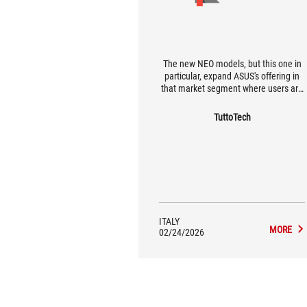
The new NEO models, but this one in
particular, expand ASUS's offering in
that market segment where users are
looking for the best possible
compromise between quality and
TuttoTech
performance. We believe that the TUF
Gaming X870-Pro WiFi7 W NEO
represents the ideal of a very well-
balanced mid-to-high-end
motherboard.
ITALY
MORE
02/24/2026