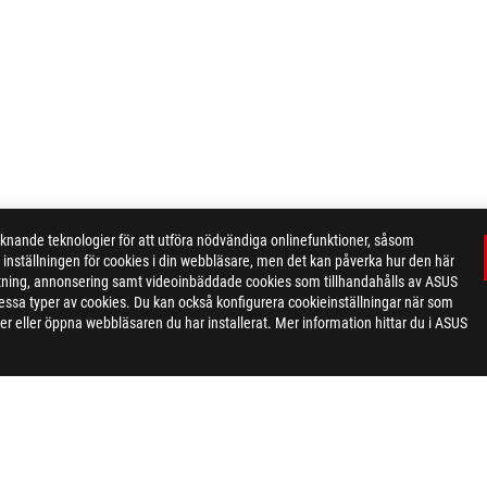
ande teknologier för att utföra nödvändiga onlinefunktioner, såsom
inställningen för cookies i din webbläsare, men det kan påverka hur den här
ktning, annonsering samt videoinbäddade cookies som tillhandahålls av ASUS
ör dessa typer av cookies. Du kan också konfigurera cookieinställningar när som
r eller öppna webbläsaren du har installerat. Mer information hittar du i ASUS
0 ARGB WHITE EDITION
AWARD