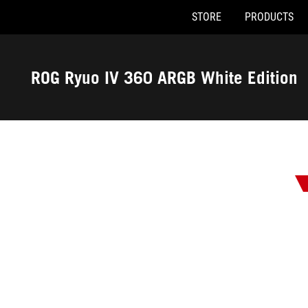
STORE
PRODUCTS
Accessibility links
Skip to content
Accessibility Help
Skip to Menu
ASUS Footer
ROG Ryuo IV 360 ARGB White Edition
-
Awards