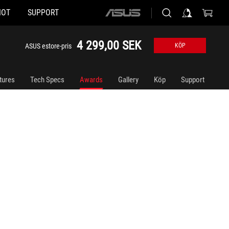
HOT
SUPPORT
ASUS
home
logo
4 299,00 SEK
ASUS estore-pris
KÖP
tures
Tech Specs
Awards
Gallery
Köp
Support