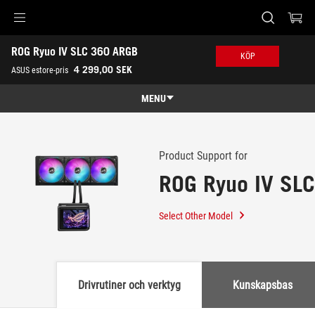
Accessibility links
ROG Ryuo IV SLC 360 ARGB
Skip to content
Accessibility Help
Skip to Menu
ASUS Footer
KÖP
-
4 299,00 SEK
ASUS estore-pris
Support
MENU
Features
Features
Tech Specs
Product Support for
ROG Ryuo IV SL
Awards
Gallery
Select Other Model
Köp
Support
Drivrutiner och verktyg
Kunskapsbas