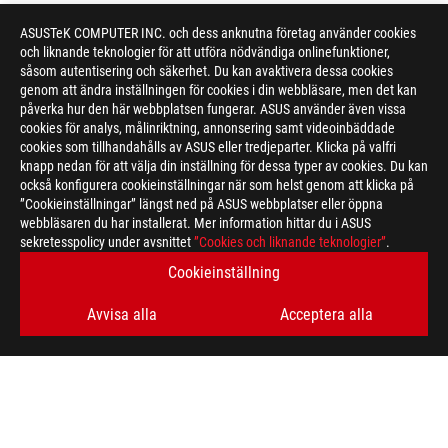
ASUSTeK COMPUTER INC. och dess anknutna företag använder cookies
och liknande teknologier för att utföra nödvändiga onlinefunktioner,
såsom autentisering och säkerhet. Du kan avaktivera dessa cookies
genom att ändra inställningen för cookies i din webbläsare, men det kan
påverka hur den här webbplatsen fungerar. ASUS använder även vissa
cookies för analys, målinriktning, annonsering samt videoinbäddade
cookies som tillhandahålls av ASUS eller tredjeparter. Klicka på valfri
Disclaimer
Products certified by the Federal Communications Commission a
knapp nedan för att välja din inställning för dessa typer av cookies. Du kan
Canada. Please visit the ASUS USA and ASUS Canada websites fo
också konfigurera cookieinställningar när som helst genom att klicka på
All specifications are subject to change without notice. Please
”Cookieinställningar” längst ned på ASUS webbplatser eller öppna
available in all markets.
webbläsaren du har installerat. Mer information hittar du i ASUS
sekretesspolicy under avsnittet
Specifications and features vary by model, and all images are ill
”Cookies och liknande teknologier”
.
PCB color and bundled software versions are subject to change
Cookieinställning
Brand and product names mentioned are trademarks of their r
Unless otherwise stated, all performance claims are based on t
Avvisa alla
Acceptera alla
situations.
The actual transfer speed of USB 3.0, 3.1, 3.2, and/or Type-C 
of the host device, file attributes and other factors related t
For pricing information, ASUS is only entitled to set a recommen
they wish.
Price may not include extra fee, including tax、shipping、han