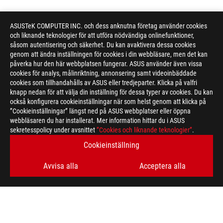
ASUSTeK COMPUTER INC. och dess anknutna företag använder cookies
och liknande teknologier för att utföra nödvändiga onlinefunktioner,
såsom autentisering och säkerhet. Du kan avaktivera dessa cookies
genom att ändra inställningen för cookies i din webbläsare, men det kan
påverka hur den här webbplatsen fungerar. ASUS använder även vissa
cookies för analys, målinriktning, annonsering samt videoinbäddade
cookies som tillhandahålls av ASUS eller tredjeparter. Klicka på valfri
knapp nedan för att välja din inställning för dessa typer av cookies. Du kan
också konfigurera cookieinställningar när som helst genom att klicka på
”Cookieinställningar” längst ned på ASUS webbplatser eller öppna
webbläsaren du har installerat. Mer information hittar du i ASUS
sekretesspolicy under avsnittet
”Cookies och liknande teknologier”
.
Disclaimer
The terms HDMI, HDMI High-Definition Multimedia Interface, H
Cookieinställning
trademarks of HDMI Licensing Administrator, Inc.
Products certified by the Federal Communications Commission a
Avvisa alla
Acceptera alla
Canada. Please visit the ASUS USA and ASUS Canada websites fo
All specifications are subject to change without notice. Please
available in all markets.
Specifications and features vary by model, and all images are ill
PCB color and bundled software versions are subject to change
Brand and product names mentioned are trademarks of their r