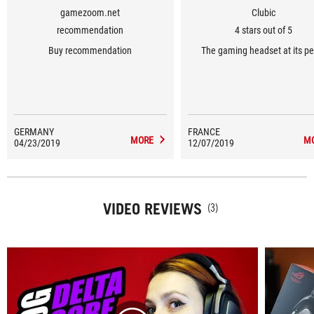
gamezoom.net
Clubic
recommendation
4 stars out of 5
Buy recommendation
The gaming headset at its p
GERMANY
FRANCE
MORE
M
04/23/2019
12/07/2019
VIDEO REVIEWS
(3)