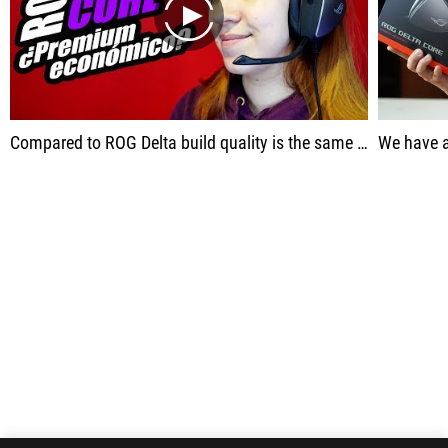
play
Compared to ROG Delta build quality is the same and feels premium, premium, premium
We have all Prem