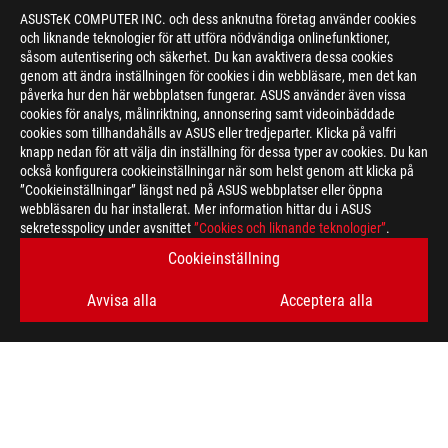
ASUSTeK COMPUTER INC. och dess anknutna företag använder cookies
och liknande teknologier för att utföra nödvändiga onlinefunktioner,
såsom autentisering och säkerhet. Du kan avaktivera dessa cookies
genom att ändra inställningen för cookies i din webbläsare, men det kan
påverka hur den här webbplatsen fungerar. ASUS använder även vissa
cookies för analys, målinriktning, annonsering samt videoinbäddade
cookies som tillhandahålls av ASUS eller tredjeparter. Klicka på valfri
knapp nedan för att välja din inställning för dessa typer av cookies. Du kan
också konfigurera cookieinställningar när som helst genom att klicka på
”Cookieinställningar” längst ned på ASUS webbplatser eller öppna
webbläsaren du har installerat. Mer information hittar du i ASUS
sekretesspolicy under avsnittet
”Cookies och liknande teknologier”
.
Cookieinställning
Avvisa alla
Acceptera alla
ASUS
Footer
>
GAMING HEADSETS & AUDIO
>
3.5MM HEADSETS
>
ROG DELTA CORE GAMING HEADSET
AWARD