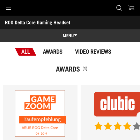
Accessibility links
ROG Delta Core Gaming Headset
Skip to content
Accessibility Help
Skip to Menu
ASUS Footer
-
Awards
MENU
Features
ALL
AWARDS
VIDEO REVIEWS
Features
Tech Specs
AWARDS
(4)
Awards
Gallery
Support