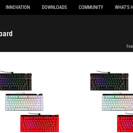
INNOVATION
DOWNLOADS
COMMUNITY
WHAT'S 
on Ace 75 HE Gaming Keyboard
ROG Falchion Ace 75 HE Gaming 
oard
Fea