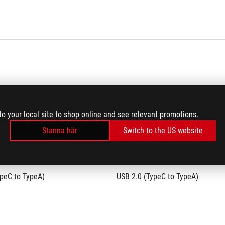
 Magnetic Switch
ROG HFX V2 Magnetic Switch
to your local site to shop online and see relevant promotions.
Stanna här
Switch to the US website
ypeC to TypeA)
USB 2.0 (TypeC to TypeA)