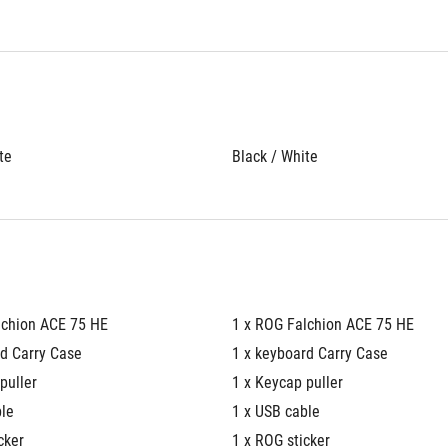
te
Black / White
lchion ACE 75 HE
1 x ROG Falchion ACE 75 HE
rd Carry Case
1 x keyboard Carry Case
puller
1 x Keycap puller
ble
1 x USB cable
cker
1 x ROG sticker