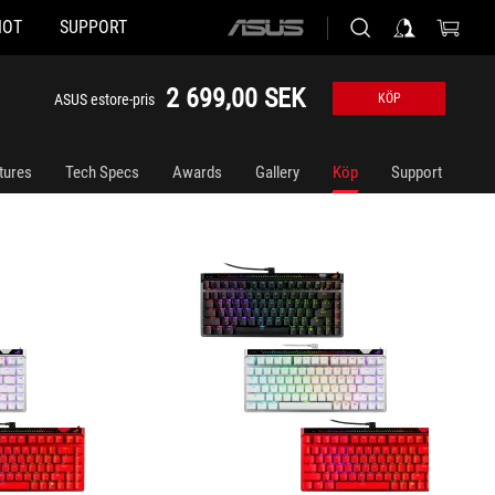
HOT
SUPPORT
ASUS
Keyboard
ROG Falchion Ace 75 HE Gaming Keyboard
home
logo
2 699,00 SEK
ASUS estore-pris
KÖP
tures
Tech Specs
Awards
Gallery
Köp
Support