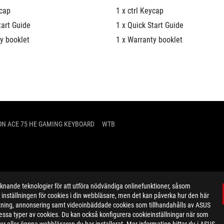
ycap
1 x ctrl Keycap
tart Guide
1 x Quick Start Guide
y booklet
1 x Warranty booklet
ON ACE 75 HE GAMING KEYBOARD
WTB
ande teknologier för att utföra nödvändiga onlinefunktioner, såsom
inställningen för cookies i din webbläsare, men det kan påverka hur den här
ktning, annonsering samt videoinbäddade cookies som tillhandahålls av ASUS
ör dessa typer av cookies. Du kan också konfigurera cookieinställningar när som