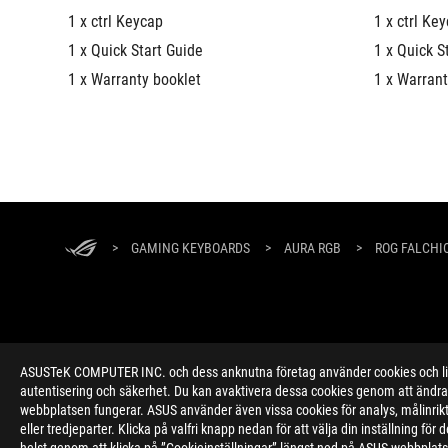
1 x ctrl Keycap
1 x ctrl Ke
1 x Quick Start Guide
1 x Quick S
1 x Warranty booklet
1 x Warrant
ASUS
Footer
>
GAMING KEYBOARDS
>
AURA RGB
>
ROG FALCHI
ASUSTeK COMPUTER INC. och dess anknutna företag använder cookies och likn
ABOUT ROG
HOME
NEWSROOM
autentisering och säkerhet. Du kan avaktivera dessa cookies genom att ändra 
webbplatsen fungerar. ASUS använder även vissa cookies för analys, målinri
eller tredjeparter. Klicka på valfri knapp nedan för att välja din inställning f