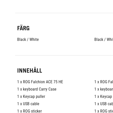
FÄRG
Black / White
Black / Whi
INNEHÅLL
1 x ROG Falchion ACE 75 HE
1 x ROG Fa
1 x keyboard Carry Case
1 x keyboa
1 x Keycap puller
1 x Keycap 
1 x USB cable
1 x USB ca
1 x ROG sticker
1 x ROG sti