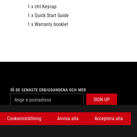
1 x ctrl Keycap
1 x Quick Start Guide
1 x Warranty booklet
FÅ DE SENASTE ERBJUDANDENA OCH MER
SIGN UP
facebook
twitter
youtube
twitch
instagram
Cookieinställning
Avvisa alla
Acceptera alla