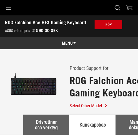
Accessibility links
ROG Falchion Ace HFX Gaming Keyboard
Skip to content
Accessibility Help
Skip to Menu
ASUS Footer
KÖP
-
2 590,00 SEK
ASUS estore-pris
Support
MENU
Features
Features
Tech Specs
Product Support for
ROG Falchion Ac
Awards
Gaming Keyboar
Gallery
Köp
Select Other Model
Support
Drivrutiner
Man
Kunskapsbas
och verktyg
dok