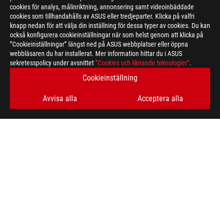
cookies för analys, målinriktning, annonsering samt videoinbäddade
cookies som tillhandahålls av ASUS eller tredjeparter. Klicka på valfri
Disclaimer
Products certified by the Federal Communications Commission a
knapp nedan för att välja din inställning för dessa typer av cookies. Du kan
Canada. Please visit the ASUS USA and ASUS Canada websites fo
också konfigurera cookieinställningar när som helst genom att klicka på
All specifications are subject to change without notice. Please
”Cookieinställningar” längst ned på ASUS webbplatser eller öppna
available in all markets.
webbläsaren du har installerat. Mer information hittar du i ASUS
sekretesspolicy under avsnittet
Specifications and features vary by model, and all images are ill
”Cookies och liknande teknologier”
.
PCB color and bundled software versions are subject to change
Cookieinställning
Brand and product names mentioned are trademarks of their r
Unless otherwise stated, all performance claims are based on t
Avvisa alla
Acceptera alla
situations.
The actual transfer speed of USB 3.0, 3.1, 3.2, and/or Type-C 
of the host device, file attributes and other factors related t
For pricing information, ASUS is only entitled to set a recommen
they wish.
Price may not include extra fee, including tax、shipping、han
ASUS
Footer
>
GAMING KEYBOARDS
>
COMPACT