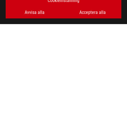
Cookieinställning
Avvisa alla
Acceptera alla
ASUS
Footer
>
GAMING LAPTOPS
>
LAPTOPS FILTER
>
ROG STRIX SCAR 16 (2025)
AWARD
FÅ DE SENASTE ERBJUDANDENA OCH MER
SIGN UP
ABOUT ROG
HOME