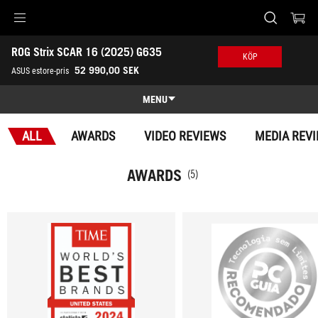
Accessibility links
ROG Strix SCAR 16 (2025) G635
Skip to content
Accessibility Help
Skip to Menu
ASUS Footer
KÖP
-
52 990,00 SEK
ASUS estore-pris
Awards
MENU
Features
ALL
AWARDS
VIDEO REVIEWS
MEDIA REV
Features
Tech Specs
AWARDS
(5)
Awards
Gallery
Köp
Support