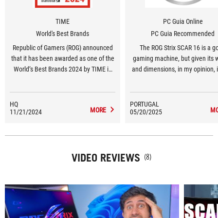
TIME
PC Guia Online
World's Best Brands
PC Guia Recommended
Republic of Gamers (ROG) announced
The ROG Strix SCAR 16 is a g
that it has been awarded as one of the
gaming machine, but given its 
World’s Best Brands 2024 by TIME in
and dimensions, in my opinion, it
the United States in the Consumer
a true laptop. It's more of a des
Electronics and Gaming Hardware and
that you can take on vacation. D
Peripherals category.
having excellent graphics and a
HQ
PORTUGAL
MORE
M
11/21/2024
05/20/2025
notch processor, it's a machine
costs too much, especially if y
going to use it exclusively for g
VIDEO REVIEWS
(8)