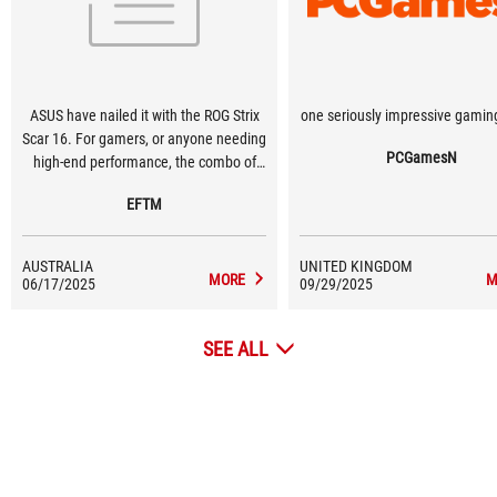
ASUS have nailed it with the ROG Strix
one seriously impressive gamin
Scar 16. For gamers, or anyone needing
PCGamesN
high-end performance, the combo of
Intel, NVIDIA, fast memory and storage,
EFTM
with some excellent cooling makes this
a powerful system for gaming, and well,
anything.
AUSTRALIA
UNITED KINGDOM
MORE
M
06/17/2025
09/29/2025
SEE ALL