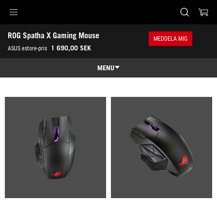
Accessibility links
ROG Spatha X Gaming Mouse
Skip to content
Accessibility Help
Skip to Menu
ASUS Footer
MEDDELA MIG
-
1 690,00 SEK
ASUS estore-pris
Gallery
MENU
Features
Features
Tech Specs
Awards
Gallery
Köp
Support