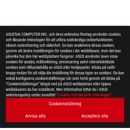
ASUSTeK COMPUTER INC. och dess anknutna företag använder cookies
och liknande teknologier för att utföra nödvändiga onlinefunktioner,
såsom autentisering och säkerhet. Du kan avaktivera dessa cookies
genom att ändra inställningen för cookies i din webbläsare, men det kan
påverka hur den här webbplatsen fungerar. ASUS använder även vissa
cookies för analys, målinriktning, annonsering samt videoinbäddade
cookies som tillhandahålls av ASUS eller tredjeparter. Klicka på valfri
knapp nedan för att välja din inställning för dessa typer av cookies. Du kan
också konfigurera cookieinställningar när som helst genom att klicka på
”Cookieinställningar” längst ned på ASUS webbplatser eller öppna
webbläsaren du har installerat. Mer information hittar du i ASUS
sekretesspolicy under avsnittet
”Cookies och liknande teknologier”
.
Cookieinställning
Disclaimer
The actual transfer speed of USB 3.0, 3.1, 3.2, and/or Type-C 
of the host device, file attributes and other factors related t
Avvisa alla
Acceptera alla
The terms HDMI, HDMI High-Definition Multimedia Interface, H
trademarks of HDMI Licensing Administrator, Inc.
Products certified by the Federal Communications Commission a