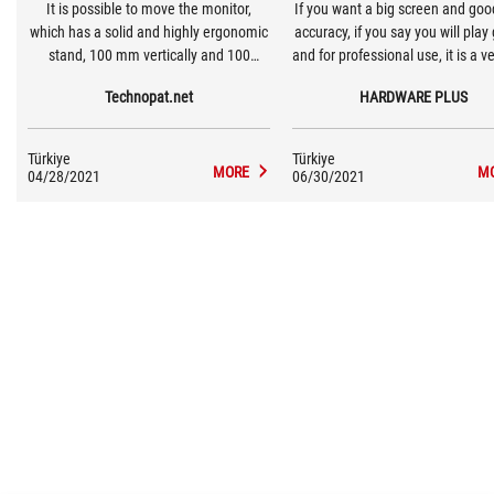
It is possible to move the monitor,
If you want a big screen and goo
which has a solid and highly ergonomic
accuracy, if you say you will pla
stand, 100 mm vertically and 100
and for professional use, it is a v
degrees in total at the point where it is
model for those who plan to swi
Technopat.net
HARDWARE PLUS
positioned. The monitor, which sits
2K monitors and 144 Hz and a
firmly on the table on this simple design
monitors within your budge
stand, does not vibrate or wobble.
Türkiye
Türkiye
MORE
M
04/28/2021
06/30/2021