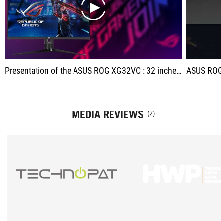
play
Presentation of the ASUS ROG XG32VC : 32 inches, QHD 170Hz FreeSync at 500 euros.
ASUS ROG
MEDIA REVIEWS
(2)