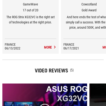
GameWave
Cowcotland
17 out of 20
Gold Award
The ROG Strix XG32VC is the right set
And here ends the test of wha
of technologies at the right price.
simply call a success. With the 
price, around 500€, and wit
veeeeeery long list of positi
FRANCE
FRANCE
MORE
M
06/13/2022
06/17/2021
VIDEO REVIEWS
(5)