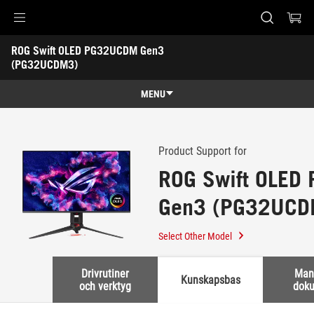
Accessibility links
ROG Swift OLED PG32UCDM Gen3 
Skip to content
Accessibility Help
Skip to Menu
ASUS Footer
(PG32UCDM3)
-
Support
MENU
Features
Features
Tech Specs
Product Support for
ROG Swift OLE
Awards
Gen3 (PG32UCD
Gallery
Köp
Select Other Model
Support
Drivrutiner
Man
Kunskapsbas
och verktyg
dok