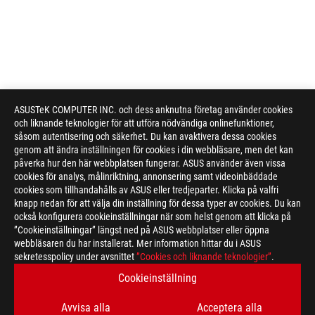
ASUSTeK COMPUTER INC. och dess anknutna företag använder cookies
och liknande teknologier för att utföra nödvändiga onlinefunktioner,
såsom autentisering och säkerhet. Du kan avaktivera dessa cookies
genom att ändra inställningen för cookies i din webbläsare, men det kan
påverka hur den här webbplatsen fungerar. ASUS använder även vissa
cookies för analys, målinriktning, annonsering samt videoinbäddade
cookies som tillhandahålls av ASUS eller tredjeparter. Klicka på valfri
knapp nedan för att välja din inställning för dessa typer av cookies. Du kan
också konfigurera cookieinställningar när som helst genom att klicka på
”Cookieinställningar” längst ned på ASUS webbplatser eller öppna
webbläsaren du har installerat. Mer information hittar du i ASUS
sekretesspolicy under avsnittet
”Cookies och liknande teknologier”
.
Cookieinställning
Disclaimer
The actual transfer speed of USB 3.0, 3.1, 3.2, and/or Type-C 
of the host device, file attributes and other factors related t
Avvisa alla
Acceptera alla
The terms HDMI, HDMI High-Definition Multimedia Interface, H