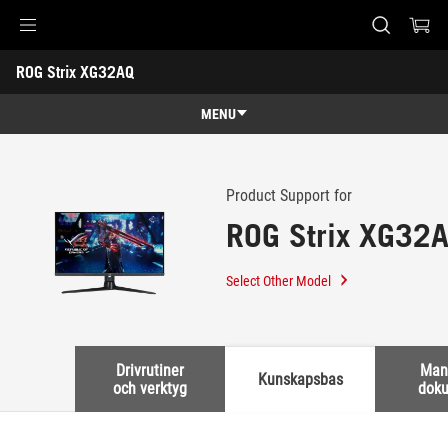
Accessibility links
ROG Strix XG32AQ
Skip to content
Accessibility Help
Skip to Menu
ASUS Footer
-
Support
MENU
Features
Features
Tech Specs
Product Support for
ROG Strix XG32
Gallery
Köp
Select Other Model
Support
Drivrutiner
Man
Kunskapsbas
och verktyg
dok