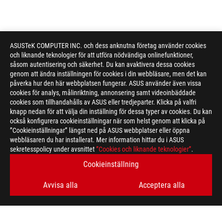
ASUSTeK COMPUTER INC. och dess anknutna företag använder cookies
och liknande teknologier för att utföra nödvändiga onlinefunktioner,
såsom autentisering och säkerhet. Du kan avaktivera dessa cookies
genom att ändra inställningen för cookies i din webbläsare, men det kan
påverka hur den här webbplatsen fungerar. ASUS använder även vissa
cookies för analys, målinriktning, annonsering samt videoinbäddade
cookies som tillhandahålls av ASUS eller tredjeparter. Klicka på valfri
knapp nedan för att välja din inställning för dessa typer av cookies. Du kan
också konfigurera cookieinställningar när som helst genom att klicka på
”Cookieinställningar” längst ned på ASUS webbplatser eller öppna
webbläsaren du har installerat. Mer information hittar du i ASUS
sekretesspolicy under avsnittet
”Cookies och liknande teknologier”
.
Disclaimer
The actual transfer speed of USB 3.0, 3.1, 3.2, and/or Type-C 
Cookieinställning
of the host device, file attributes and other factors related t
The terms HDMI, HDMI High-Definition Multimedia Interface, H
Avvisa alla
Acceptera alla
trademarks of HDMI Licensing Administrator, Inc.
Products certified by the Federal Communications Commission a
Canada. Please visit the ASUS USA and ASUS Canada websites fo
All specifications are subject to change without notice. Please