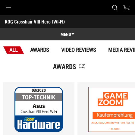
Accessibility links
ROG Crosshair VIII Hero (WI-FI)
Skip to content
Accessibility Help
Skip to Menu
ASUS Footer
-
Awards
MENU
Features
ALL
AWARDS
VIDEO REVIEWS
MEDIA REV
Features
Tech Specs
AWARDS
(12)
Awards
Gallery
Support