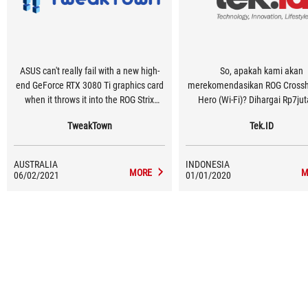
ASUS can't really fail with a new high-
So, apakah kami akan
end GeForce RTX 3080 Ti graphics card
merekomendasikan ROG Crossha
when it throws it into the ROG Strix
Hero (Wi-Fi)? Dihargai Rp7jut
mixer. You're going to get a card that is
motherboard ini tampaknya 
TweakTown
Tek.ID
well-equipped to stay cool, has that ROG
ditujukan bagi mereka yang me
Strix aesthetic, and drives all of your
prosesor AMD Ryzen 3000, te
games to the max.
Ryzen 7 3700X dan Ryzen 9 3
AUSTRALIA
INDONESIA
MORE
M
06/02/2021
01/01/2020