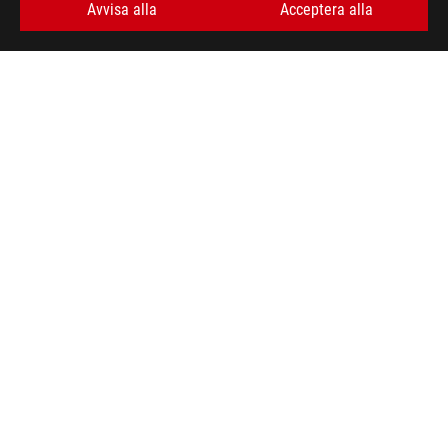
Avvisa alla
Acceptera alla
ASUS
Footer
>
GAMING MOTHERBOARDS
>
MOTHERBOARDS FILTER
>
ROG CROSSHAIR VIII HERO (WI-FI)
AWARD
FÅ DE SENASTE ERBJUDANDENA OCH MER
SIGN UP
ABOUT ROG
HOME
NEWSROOM