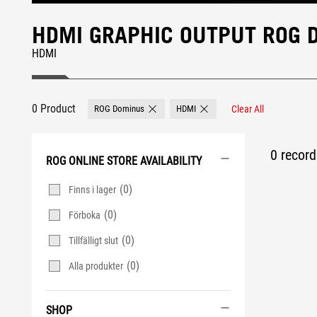
HDMI GRAPHIC OUTPUT ROG
HDMI
0 Product
ROG Dominus
HDMI
Clear All
Remove ROG Dominus
Remove HDMI
0 record 
ROG ONLINE STORE AVAILABILITY
(0)
Finns i lager
(0)
Förboka
(0)
Tillfälligt slut
(0)
Alla produkter
SHOP