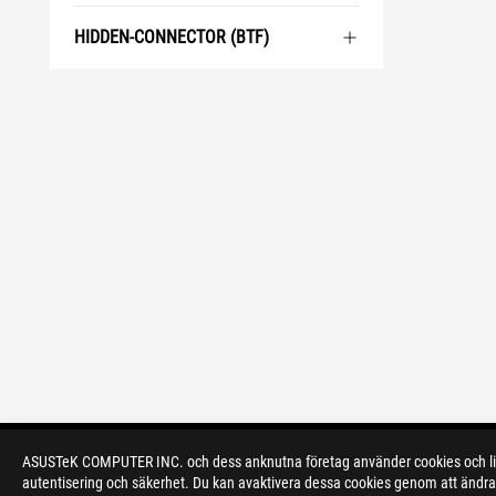
HIDDEN-CONNECTOR (BTF)
ASUSTeK COMPUTER INC. och dess anknutna företag använder cookies och likn
>
GAMING MOTHERBOARDS
>
ROG DOMINUS
autentisering och säkerhet. Du kan avaktivera dessa cookies genom att ändra 