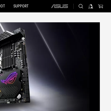
HOT
SUPPORT
ASUS
home
logo