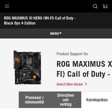
Accessibility links
ROG MAXIMUS XI HERO (WI-FI) Call of Duty - 
Skip to content
Accessibility Help
Skip to Menu
ASUS Footer
Black Ops 4 Edition
-
Support
MENU
Features
Features
Tech Specs
Product Support for
ROG MAXIMUS XI
Awards
FI) Call of Duty 
Gallery
Edition
Support
Select Other Model
Drivrutiner
Processor /
och
Kunskapsbas
minnesstöd
verktyg