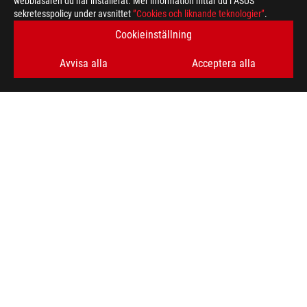
webbläsaren du har installerat. Mer information hittar du i ASUS
sekretesspolicy under avsnittet
”Cookies och liknande teknologier”
.
Cookieinställning
Avvisa alla
Acceptera alla
ASUS
Footer
>
GAMING MOTHERBOARDS
>
MOTHERBOARDS FILTER
>
ROG MAXIMUS Z790 DARK HERO
AWARD
FÅ DE SENASTE ERBJUDANDENA OCH MER
SIGN UP
ABOUT ROG
HOME