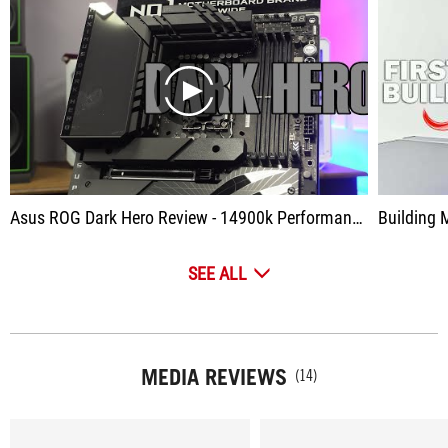
play
Asus ROG Dark Hero Review - 14900k Performance - Undervolting Benchmarks & Gaming
Building My
SEE ALL
MEDIA REVIEWS
(14)