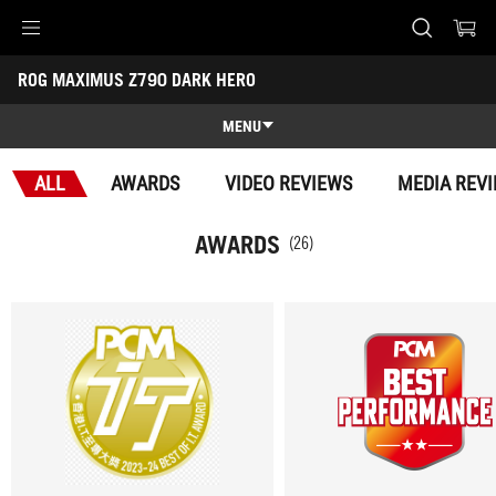
Accessibility links
ROG MAXIMUS Z790 DARK HERO
Skip to content
Accessibility Help
Skip to Menu
ASUS Footer
-
Awards
MENU
Features
ALL
AWARDS
VIDEO REVIEWS
MEDIA REV
Features
Tech Specs
AWARDS
(26)
Awards
Gallery
Köp
Support