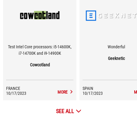
Test Intel Core processors: i5-14600K,
Wonderful
i7-14700K and i9-14900K
Geeknetic
Cowcotland
FRANCE
SPAIN
MORE
M
10/17/2023
10/17/2023
SEE ALL