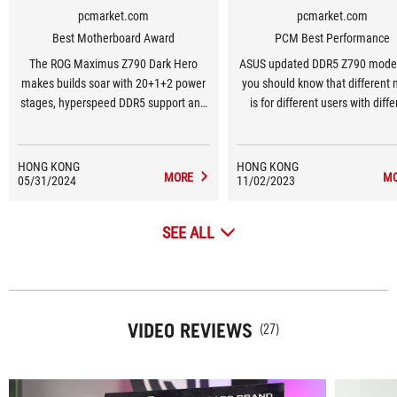
pcmarket.com
pcmarket.com
Best Motherboard Award
PCM Best Performance
The ROG Maximus Z790 Dark Hero
ASUS updated DDR5 Z790 mode
makes builds soar with 20+1+2 power
you should know that different
stages, hyperspeed DDR5 support and
is for different users with diff
the latest PCIe® 5.0 connectivity.
needs
HONG KONG
HONG KONG
MORE
M
05/31/2024
11/02/2023
SEE ALL
VIDEO REVIEWS
(27)