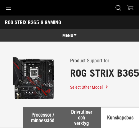
Accessibility links
ROG STRIX B365-G GAMING
Skip to content
Accessibility Help
Skip to Menu
ASUS Footer
-
Support
MENU
Features
Features
Tech Specs
Product Support for
ROG STRIX B36
Awards
Gallery
Select Other Model
Support
Drivrutiner
Processor /
och
Kunskapsbas
minnesstöd
verktyg