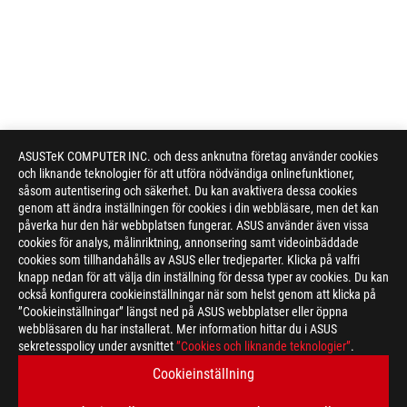
ASUSTeK COMPUTER INC. och dess anknutna företag använder cookies
och liknande teknologier för att utföra nödvändiga onlinefunktioner,
såsom autentisering och säkerhet. Du kan avaktivera dessa cookies
genom att ändra inställningen för cookies i din webbläsare, men det kan
påverka hur den här webbplatsen fungerar. ASUS använder även vissa
cookies för analys, målinriktning, annonsering samt videoinbäddade
cookies som tillhandahålls av ASUS eller tredjeparter. Klicka på valfri
knapp nedan för att välja din inställning för dessa typer av cookies. Du kan
också konfigurera cookieinställningar när som helst genom att klicka på
”Cookieinställningar” längst ned på ASUS webbplatser eller öppna
webbläsaren du har installerat. Mer information hittar du i ASUS
sekretesspolicy under avsnittet
”Cookies och liknande teknologier”
.
Disclaimer
Specifications and features vary by model, and all images are ill
Cookieinställning
*Precise specifications and features vary by model . Please ref
The product (electrical , electronic equipment, Mercury-contain