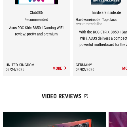
Club386
hardwareinside.de
Recommended
Hardwareinside: Top-class
recommendation
Asus ROG Strix B850-I Gaming WiFi
With the ROG STRIX B850-I Ga
review: pretty and premium
WiFi, ASUS delivers a compact
powerful motherboard for the
platform.
UNITED KINGDOM
GERMANY
MORE
MO
03/24/2025
04/02/2026
VIDEO REVIEWS
(2)