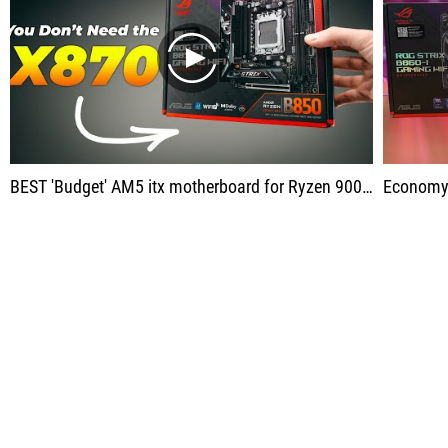
play
BEST 'Budget' AM5 itx motherboard for Ryzen 9000! - ASUS ROG RTX B850-i Strix
Economy 