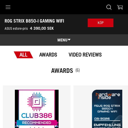
Accessibility links
ROG STRIX B850-I GAMING WIFI
Skip to content
Accessibility Help
Skip to Menu
ASUS Footer
KÖP
-
4 390,00 SEK
ASUS estore-pris
Awards
MENU
Features
ALL
AWARDS
VIDEO REVIEWS
Features
Tech Specs
AWARDS
(6)
Awards
Gallery
Köp
Support