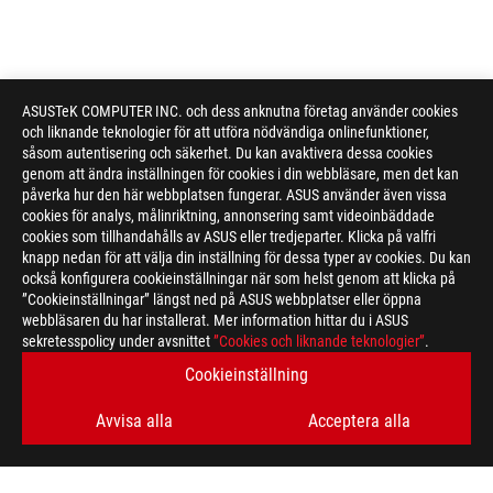
ASUSTeK COMPUTER INC. och dess anknutna företag använder cookies
och liknande teknologier för att utföra nödvändiga onlinefunktioner,
såsom autentisering och säkerhet. Du kan avaktivera dessa cookies
genom att ändra inställningen för cookies i din webbläsare, men det kan
påverka hur den här webbplatsen fungerar. ASUS använder även vissa
cookies för analys, målinriktning, annonsering samt videoinbäddade
cookies som tillhandahålls av ASUS eller tredjeparter. Klicka på valfri
knapp nedan för att välja din inställning för dessa typer av cookies. Du kan
också konfigurera cookieinställningar när som helst genom att klicka på
”Cookieinställningar” längst ned på ASUS webbplatser eller öppna
webbläsaren du har installerat. Mer information hittar du i ASUS
sekretesspolicy under avsnittet
”Cookies och liknande teknologier”
.
ASUS
Footer
Cookieinställning
>
GAMING NETWORKING
>
ROG RAPTURE GT-BE19000
Avvisa alla
Acceptera alla
GALLERY