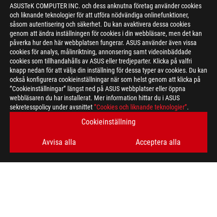
ASUSTeK COMPUTER INC. och dess anknutna företag använder cookies
och liknande teknologier för att utföra nödvändiga onlinefunktioner,
såsom autentisering och säkerhet. Du kan avaktivera dessa cookies
genom att ändra inställningen för cookies i din webbläsare, men det kan
påverka hur den här webbplatsen fungerar. ASUS använder även vissa
cookies för analys, målinriktning, annonsering samt videoinbäddade
cookies som tillhandahålls av ASUS eller tredjeparter. Klicka på valfri
knapp nedan för att välja din inställning för dessa typer av cookies. Du kan
också konfigurera cookieinställningar när som helst genom att klicka på
”Cookieinställningar” längst ned på ASUS webbplatser eller öppna
webbläsaren du har installerat. Mer information hittar du i ASUS
sekretesspolicy under avsnittet
”Cookies och liknande teknologier”
.
Disclaimer
Products certified by the Federal Communications Commission a
Cookieinställning
Canada. Please visit the ASUS USA and ASUS Canada websites fo
All specifications are subject to change without notice. Please
Avvisa alla
Acceptera alla
available in all markets.
Specifications and features vary by model, and all images are ill
PCB color and bundled software versions are subject to change
Brand and product names mentioned are trademarks of their r
Unless otherwise stated, all performance claims are based on t
situations.
The actual transfer speed of USB 3.0, 3.1, 3.2, and/or Type-C 
of the host device, file attributes and other factors related t