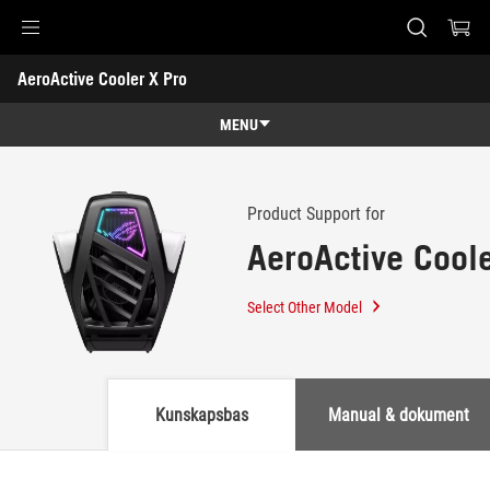
Accessibility links
AeroActive Cooler X Pro
Skip to content
Accessibility Help
Skip to Menu
ASUS Footer
-
Support
MENU
Features
Features
Tech Specs
Product Support for
AeroActive Coole
Awards
Gallery
Select Other Model
Support
Kunskapsbas
Manual & dokument