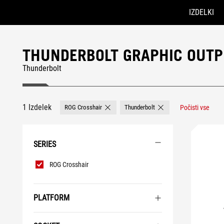
IZDELKI
Accessibility links
Preskoči na vsebino
Pomoč za dostopnost
Preskoči na meni
Noga ROG
THUNDERBOLT GRAPHIC OUTP
Thunderbolt
1 Izdelek
ROG Crosshair
Thunderbolt
Počisti vse
Remove ROG Crosshair
Remove Thunderbolt
SERIES
Series
ROG Crosshair
PLATFORM