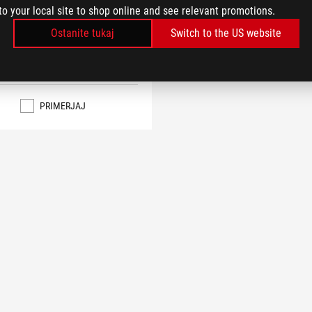
to your local site to shop online and see relevant promotions.
 Advisor, ASUS AIO Q-Connector
Ostanite tukaj
Switch to the US website
 MANJ
IZVEDI VEČ
PRIMERJAJ