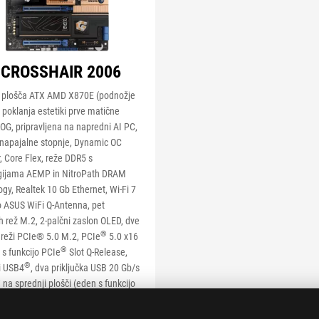
 CROSSHAIR 2006
 plošča ATX AMD X870E (podnožje
poklanja estetiki prve matične
OG, pripravljena na napredni AI PC,
napajalne stopnje, Dynamic OC
, Core Flex, reže DDR5 s
gijama AEMP in NitroPath DRAM
gy, Realtek 10 Gb Ethernet, Wi-Fi 7
o ASUS WiFi Q-Antenna, pet
h rež M.2, 2-palčni zaslon OLED, dve
®
 reži PCIe® 5.0 M.2, PCIe
5.0 x16
®
 s funkcijo PCIe
Slot Q-Release,
®
i USB4
, dva priključka USB 20 Gb/s
®
na sprednji plošči (eden s funkcijo
arge 4+ moči do 60 W in funkcijo
tage Watcher), AI Cache Boost,