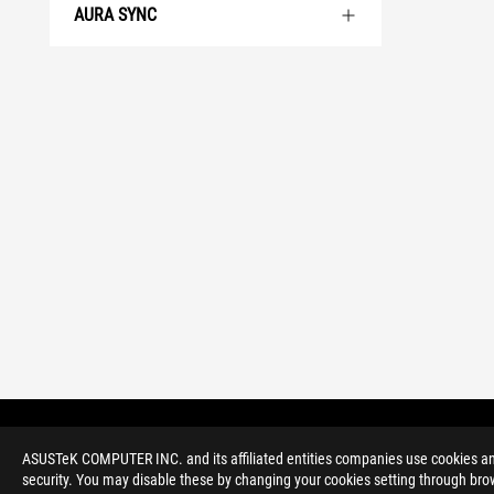
AURA SYNC
>
GAMING MATIČNE PLOŠČE
>
ROG CROSSHAIR
ASUSTeK COMPUTER INC. and its affiliated entities companies use cookies and 
security. You may disable these by changing your cookies setting through brow