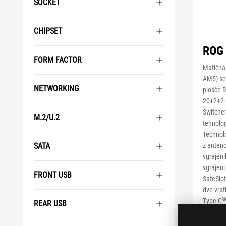
SOCKET
CHIPSET
ROG
FORM FACTOR
Matična
AM5) se 
NETWORKING
plošče R
20+2+2 
Switcher
M.2/U.2
tehnolo
Technolo
SATA
z anten
vgrajeni
vgrajeni
FRONT USB
SafeSlot
dve vrat
Type-C
REAR USB
Quick Ch
USB Wat