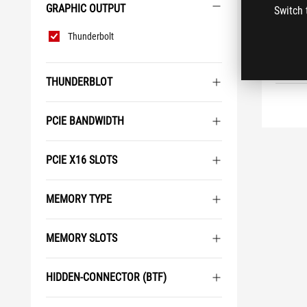
GRAPHIC OUTPUT
Switch 
ASUS AI
Graphic
POGLEJ
Thunderbolt
Output
THUNDERBLOT
PCIE BANDWIDTH
PCIE X16 SLOTS
MEMORY TYPE
MEMORY SLOTS
HIDDEN-CONNECTOR (BTF)