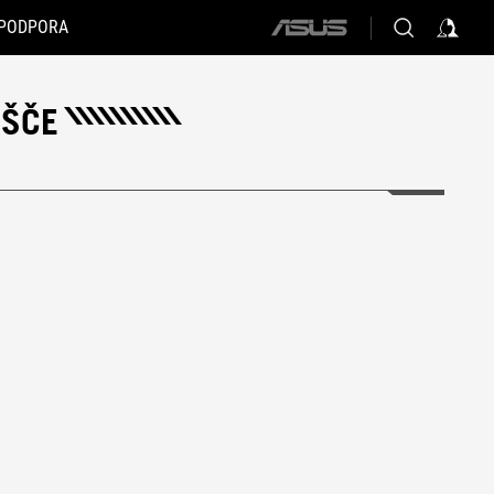
PODPORA
ASUS
home
logo
OŠČE