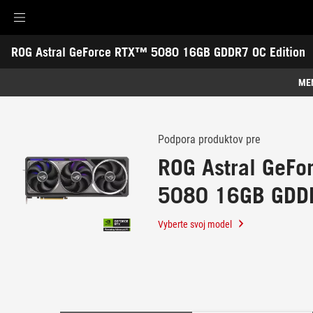
Accessibility links
ROG Astral GeForce RTX™ 5080 16GB GDDR7 OC Edition
Skip to content
Accessibility Help
Skip to Menu
ASUS Footer
-
Podpora
ME
Funkcie
Funkcie
Technická špecifikácia
Podpora produktov pre
ROG Astral GeF
Ocenenie
5080 16GB GDD
Galéria
Edition
Podpora
Vyberte svoj model