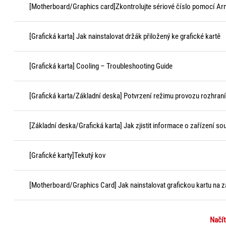
[Motherboard/Graphics card]Zkontrolujte sériové číslo pomocí Ar
[Grafická karta] Jak nainstalovat držák přiložený ke grafické kartě
[Grafická karta] Cooling – Troubleshooting Guide
[Grafická karta/Základní deska] Potvrzení režimu provozu rozhraní
[Základní deska/Grafická karta] Jak zjistit informace o zařízení s
[Grafické karty]Tekutý kov
[Motherboard/Graphics Card] Jak nainstalovat grafickou kartu na z
Načít