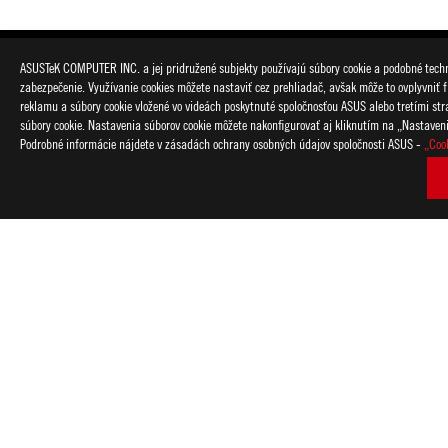
ASUSTeK COMPUTER INC. a jej pridružené subjekty používajú súbory cookie a podobné techno
zabezpečenie. Využívanie cookies môžete nastaviť cez prehliadač, avšak môže to ovplyvniť f
reklamu a súbory cookie vložené vo videách poskytnuté spoločnosťou ASUS alebo tretími strana
súbory cookie. Nastavenia súborov cookie môžete nakonfigurovať aj kliknutím na „Nastaven
Podrobné informácie nájdete v zásadách ochrany osobných údajov spoločnosti ASUS -
„Coo
Disclaimer
Pojmy HDMI, HDMI High-Definition Multimedia Interface, HDMI
ochranné známky spoločnosti HDMI Licensing Administrator, In
Produkty certifikované podľa komisie FCC (Federal Communica
Canada) budú produkty distribuované v Spojených štátoch a Ka
webové stránky príslušného štátu.
Veškeré technické parametry mohou být bez předchozího upozo
Produkty nemusí být dostupné na všech trzích.
Technické údaje a vlastnosti produktov sa líšia podľa typu mode
informácií a detailný opis navštívte stránky jednotlivých produk
Barva PCB a verze přibaleného softwaru mohou být bez předc
Značky a názvy produktů uvedené v tomto textu jsou ochranný
Ak nie je uvedené inak, sú všetky nároky na výkon založené na 