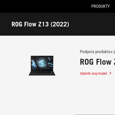
PRODUKTY
Accessibility links
Skip to content
Accessibility Help
Skip to Menu
ASUS Footer
ROG Flow Z13 (2022)
-
Podpora
Podpora produktov 
ROG Flow 
Vyberte svoj model