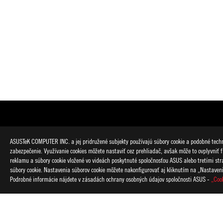
ASUSTeK COMPUTER INC. a jej pridružené subjekty používajú súbory cookie a podobné techno
zabezpečenie. Využívanie cookies môžete nastaviť cez prehliadač, avšak môže to ovplyvniť f
reklamu a súbory cookie vložené vo videách poskytnuté spoločnosťou ASUS alebo tretími strana
súbory cookie. Nastavenia súborov cookie môžete nakonfigurovať aj kliknutím na „Nastaven
Podrobné informácie nájdete v zásadách ochrany osobných údajov spoločnosti ASUS -
„Coo
Disclaimer
Štandardné testovacie prostredie Asus pre dlhotrvajúcu výdrž b
Prehrávanie videa: Testovanie sa vykonáva s vypnutým Wi-Fi/Bl
systému na 67% a video na celej obrazovke, rozlíšenie 1080p