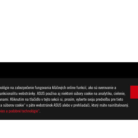
lógie na zabezpečenie fungovania kľúčových online funkcií, ako sú overovanie a
unkcionalitu webstránky. ASUS používa aj niektoré súbory cookie na analytiku, cielenie,
mi. Kliknutím na tlačidlo v tejto sekcii si, prosím, vyberte svoju predvoľbu pre tieto
ia súborov cookie“ v päte webstránok ASUS alebo v prehliadači, ktorý máte nainštalovaný.
kies a podobné technológie“
.
atérie je nasledovné: operačný systém Windows, modul displeja s jaso
uetooth, plán napájania Windows nastavený na vyvážený, režim napája