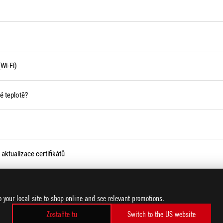
Wi-Fi)
é teplotě?
aktualizace certifikátů
tý nebo červený odznak
o your local site to shop online and see relevant promotions.
Zostaňte tu
Switch to the US website
Načítať viac