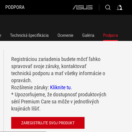
PODPORA
ASUS
home
logo
e
Technická špecifikácia
Ocenenie
Galéria
Podpora
Registráciou zariadenia budete môcť ľahko
spravovať svoje záruky, kontaktovať
technickú podporu a mať všetky informácie o
opravách.
Rozšírenie záruky:
Kliknite tu
.
* Upozorňujeme, že dostupnosť produktových
sérií Premium Care sa môže v jednotlivých
krajinách líšiť.
ZAREGISTRUJTE SVOJ PRODUKT