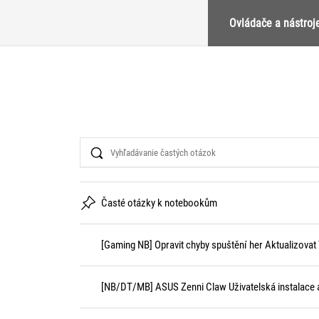
Ovládače a nástroj
Search
Časté otázky k notebookům
[Gaming NB] Opravit chyby spuštění her Aktualizovat 
[NB/DT/MB] ASUS Zenni Claw Uživatelská instalace a