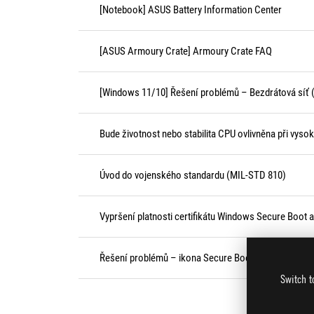
[Notebook] ASUS Battery Information Center
[ASUS Armoury Crate] Armoury Crate FAQ
[Windows 11/10] Řešení problémů – Bezdrátová síť (
Bude životnost nebo stabilita CPU ovlivněna při vysok
Úvod do vojenského standardu (MIL-STD 810)
Vypršení platnosti certifikátu Windows Secure Boot a 
Řešení problémů – ikona Secure Boot zobrazuje žlu
Switch t