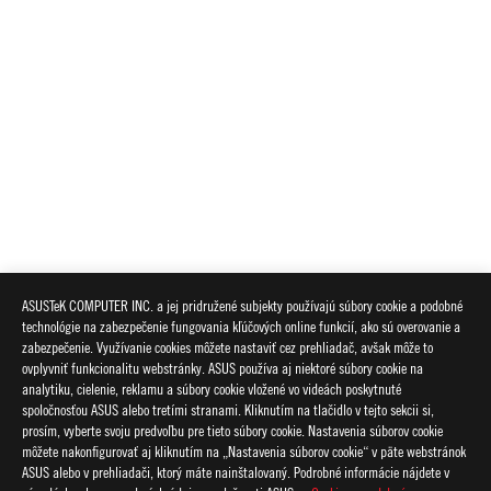
ASUSTeK COMPUTER INC. a jej pridružené subjekty používajú súbory cookie a podobné
technológie na zabezpečenie fungovania kľúčových online funkcií, ako sú overovanie a
zabezpečenie. Využívanie cookies môžete nastaviť cez prehliadač, avšak môže to
ovplyvniť funkcionalitu webstránky. ASUS používa aj niektoré súbory cookie na
analytiku, cielenie, reklamu a súbory cookie vložené vo videách poskytnuté
spoločnosťou ASUS alebo tretími stranami. Kliknutím na tlačidlo v tejto sekcii si,
prosím, vyberte svoju predvoľbu pre tieto súbory cookie. Nastavenia súborov cookie
môžete nakonfigurovať aj kliknutím na „Nastavenia súborov cookie“ v päte webstránok
ASUS alebo v prehliadači, ktorý máte nainštalovaný. Podrobné informácie nájdete v