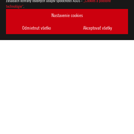
zásadách ochrany osobných údajov spoločnosti ASUS -
„Cookies a podobné
technológie“
.
Nastavenie cookies
Odmietnut všetko
Akceptovať všetky
ASUS
Footer
>
GAMING NOTEBOOKY
>
NOTEBOOKY FILTER
>
ROG STRIX SCAR 18 (2023)
AWARD
ZÍSKAJTE NAJNOVŠIE PONUKY A VIAC
VYTVORIŤ
ÚČET
O SPOLOČNOSTI ROG
DOMOV