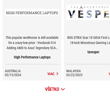
This popular workhorse is still available
ROG STRIX Scar 18 G834 First L
for a crazy-low price - Vivobook S14
18-inch Monstrous Gaming L
Adding AMD to Asus’ legendary SCAR
tavesper
makes it all-powerful and cheaper - ROG
High Performance Laptops
Strix Scar 17 Superlative performance
and excellent ergonomics make it one
of the very best - ROG Strix Scar 18
AUSTRALIA
MALAYSIA
VIAC
02/13/2024
02/22/2023
VŠETKO